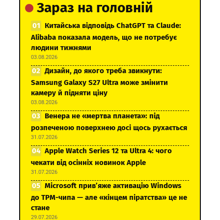
Зараз на головній
Китайська відповідь ChatGPT та Claude:
Alibaba показала модель, що не потребує
людини тижнями
03.08.2026
Дизайн, до якого треба звикнути:
Samsung Galaxy S27 Ultra може змінити
камеру й підняти ціну
03.08.2026
Венера не «мертва планета»: під
розпеченою поверхнею досі щось рухається
31.07.2026
Apple Watch Series 12 та Ultra 4: чого
чекати від осінніх новинок Apple
31.07.2026
Microsoft прив’яже активацію Windows
до TPM-чипа — але «кінцем піратства» це не
стане
29.07.2026