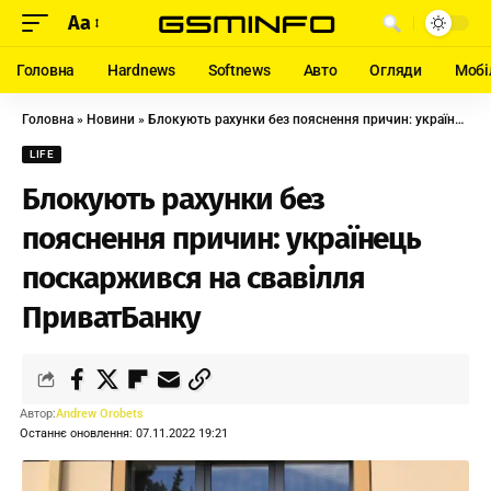
Aa
Головна
Hardnews
Softnews
Авто
Огляди
Мобі
Головна
»
Новини
»
Блокують рахунки без пояснення причин: українець поскаржився на свавілля ПриватБанку
LIFE
Блокують рахунки без
пояснення причин: українець
поскаржився на свавілля
ПриватБанку
Автор:
Andrew Orobets
Останнє оновлення: 07.11.2022 19:21