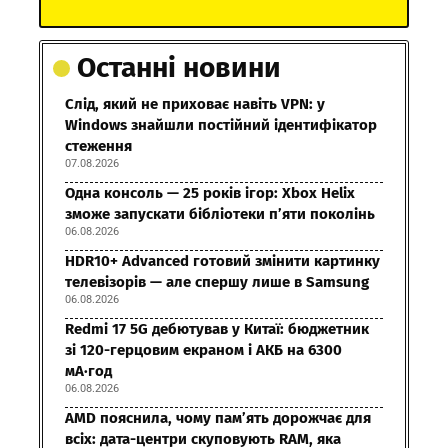
Останні новини
Слід, який не приховає навіть VPN: у
Windows знайшли постійний ідентифікатор
стеження
07.08.2026
Одна консоль — 25 років ігор: Xbox Helix
зможе запускати бібліотеки п’яти поколінь
06.08.2026
HDR10+ Advanced готовий змінити картинку
телевізорів — але спершу лише в Samsung
06.08.2026
Redmi 17 5G дебютував у Китаї: бюджетник
зі 120-герцовим екраном і АКБ на 6300
мА·год
06.08.2026
AMD пояснила, чому пам’ять дорожчає для
всіх: дата-центри скуповують RAM, яка