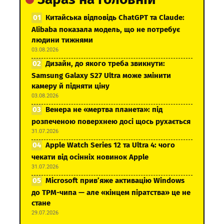
Китайська відповідь ChatGPT та Claude:
Alibaba показала модель, що не потребує
людини тижнями
03.08.2026
Дизайн, до якого треба звикнути:
Samsung Galaxy S27 Ultra може змінити
камеру й підняти ціну
03.08.2026
Венера не «мертва планета»: під
розпеченою поверхнею досі щось рухається
31.07.2026
Apple Watch Series 12 та Ultra 4: чого
чекати від осінніх новинок Apple
31.07.2026
Microsoft прив’яже активацію Windows
до TPM-чипа — але «кінцем піратства» це не
стане
29.07.2026