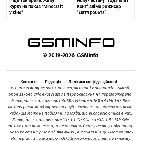
Підліток приніс живу
Нову частину “Годзілла і
курку на показ “Minecraft
Конг” зніме режисер
у кіно”
“Дитя робота”
© 2019-2026 GSMinfo
Контакти
Редакція
Політика конфіденційності
Всі права дотримано. При використанні матеріалів GSMinfo
обов’язково слід вказувати гіперпосилання на першоджерело.
Матеріали з позначкою PROMOTED та «НОВИНИ ПАРТНЕРІВ»
мають рекламний характер і публікуються на правах реклами.
Редакція може не поділяти погляди, що висловлюються в них.
Матеріали з позначкою «СПЕЦПРОЕКТ» та «ЗА ПІДТРИМКИ»
також є рекламними, проте редакція бере участь у підготовці
цього контенту та поділяє думки, висловлені в цих матеріалах.
Матеріали з позначкою «ОГЛЯД» можуть містити рекламну