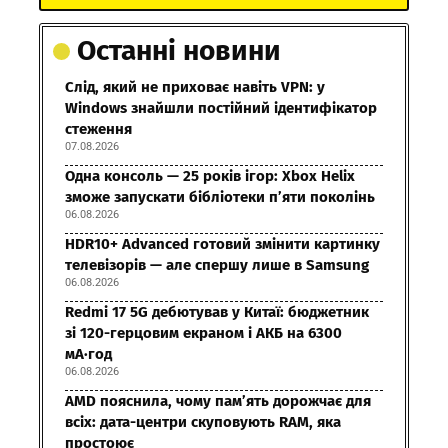
Останні новини
Слід, який не приховає навіть VPN: у
Windows знайшли постійний ідентифікатор
стеження
07.08.2026
Одна консоль — 25 років ігор: Xbox Helix
зможе запускати бібліотеки п’яти поколінь
06.08.2026
HDR10+ Advanced готовий змінити картинку
телевізорів — але спершу лише в Samsung
06.08.2026
Redmi 17 5G дебютував у Китаї: бюджетник
зі 120-герцовим екраном і АКБ на 6300
мА·год
06.08.2026
AMD пояснила, чому пам’ять дорожчає для
всіх: дата-центри скуповують RAM, яка
простоює