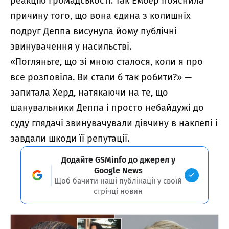
реакцію громадськості. Так Ембер пояснила
причину того, що вона єдина з колишніх
подруг Деппа висунула йому публічні
звинувачення у насильстві.
«Погляньте, що зі мною сталося, коли я про
все розповіла. Ви стали б так робити?» —
запитала Херд, натякаючи на те, що
шанувальники Деппа і просто небайдужі до
суду глядачі звинувачували дівчину в наклепі і
завдали шкоди її репутації.
Додайте GSMinfo до джерел у
Google News
Щоб бачити наші публікації у своїй
стрічці новин