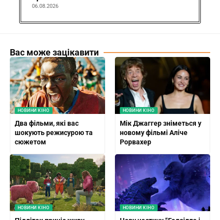
06.08.2026
Вас може зацікавити
НОВИНИ КІНО
НОВИНИ КІНО
Два фільми, які вас
Мік Джаггер зніметься у
шокують режисурою та
новому фільмі Аліче
сюжетом
Рорвахер
НОВИНИ КІНО
НОВИНИ КІНО