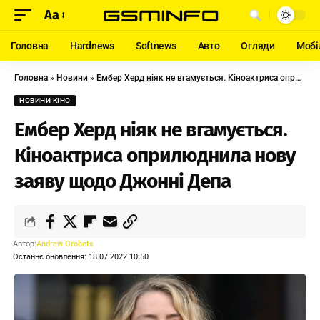
Aa
Головна
Hardnews
Softnews
Авто
Огляди
Мобі
Головна
»
Новини
»
Ембер Херд ніяк не вгамується. Кіноактриса оприлюднила нову заяву щодо Джонні Депа
НОВИНИ КІНО
Ембер Херд ніяк не вгамується.
Кіноактриса оприлюднила нову
заяву щодо Джонні Депа
Автор:
Andrew Orobets
Останнє оновлення: 18.07.2022 10:50