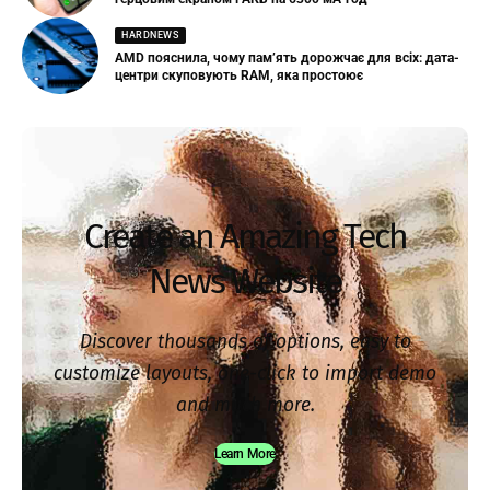
HARDNEWS
AMD пояснила, чому пам’ять дорожчає для всіх: дата-
центри скуповують RAM, яка простоює
Create an Amazing Tech
News Website
Discover thousands of options, easy to
customize layouts, one-click to import demo
and much more.
Learn More