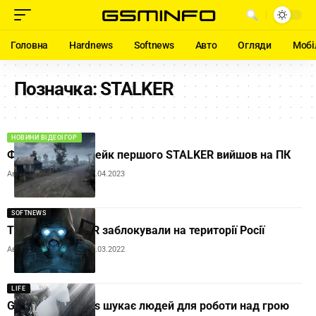
Головна
Hardnews
Softnews
Авто
Огляди
Мобі
Позначка:
STALKER
НОВИНИ ВІДЕОІГОР
Фанатський ремейк першого STALKER вийшов на ПК
Автор:
Andrew Orobets
18.04.2023
SOFTNEWS
Творців STALKER заблокували на території Росії
Автор:
Andrew Orobets
25.03.2022
LIFE
GSC Game Worlds шукає людей для роботи над грою