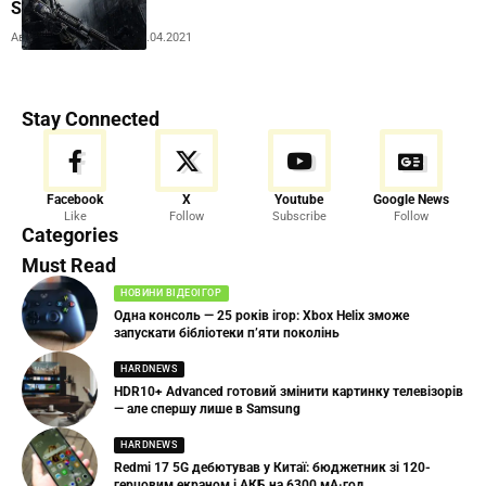
STALKER
Автор:
Andrew Orobets
26.04.2021
Stay Connected
Facebook
X
Youtube
Google News
Like
Follow
Subscribe
Follow
Categories
Must Read
НОВИНИ ВІДЕОІГОР
Одна консоль — 25 років ігор: Xbox Helix зможе
запускати бібліотеки п’яти поколінь
HARDNEWS
HDR10+ Advanced готовий змінити картинку телевізорів
— але спершу лише в Samsung
HARDNEWS
Redmi 17 5G дебютував у Китаї: бюджетник зі 120-
герцовим екраном і АКБ на 6300 мА·год