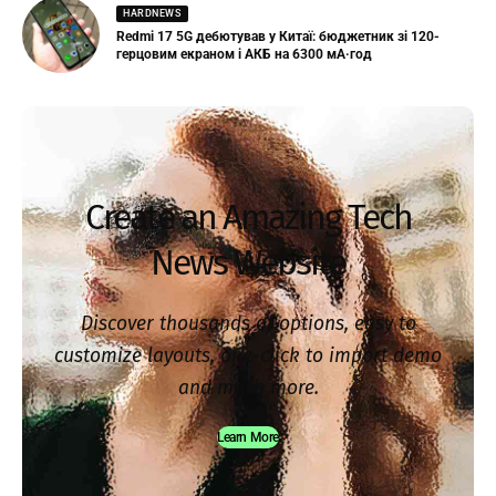
HARDNEWS
Redmi 17 5G дебютував у Китаї: бюджетник зі 120-
герцовим екраном і АКБ на 6300 мА·год
Create an Amazing Tech
News Website
Discover thousands of options, easy to
customize layouts, one-click to import demo
and much more.
Learn More