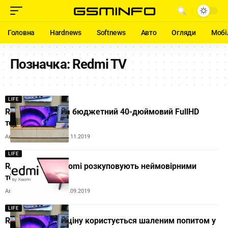
Головна
Hardnews
Softnews
Авто
Огляди
Мобі
Позначка:
Redmi TV
LIFE
Redmi випустила бюджетний 40-дюймовий FullHD
телевізор
Автор:
Andrew Orobets
01.11.2019
LIFE
Redmi TV від Xiaomi розкуповують неймовірними
темпами
Автор:
Andrew Orobets
11.09.2019
LIFE
Redmi TV через ціну користується шаленим попитом у