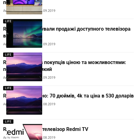
покупців
Автор:
Andrew Orobets
10.09.2019
LIFE
Redmi TV: стартували продажі доступного телевізора
від Xiaomi
Автор:
Andrew Orobets
10.09.2019
LIFE
Redmi TV вразив покупців ціною та можливостями:
попит дуже великий
Автор:
Andrew Orobets
03.09.2019
LIFE
Redmi TV офіційно: 70 дюймів, 4k та ціна в 530 доларів
Автор:
Andrew Orobets
29.08.2019
LIFE
Redmi показала телевізор Redmi TV
Автор:
Andrew Orobets
28.08.2019