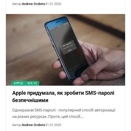
Автор:
Andrew Orobets
31.01.2020
APPLE
IOS 12
Apple придумала, як зробити SMS-паролі
безпечнішими
Одноразові SMS-паролі - популярний спосіб авторизації
на різних ресурсах. Проте, цей спосіб…
Автор:
Andrew Orobets
31.01.2020