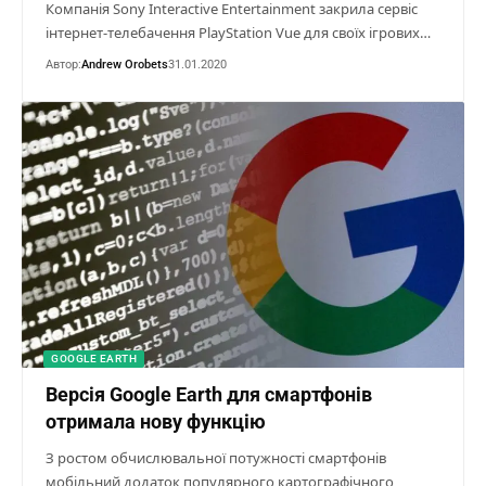
Компанія Sony Interactive Entertainment закрила сервіс
інтернет-телебачення PlayStation Vue для своїх ігрових…
Автор:
Andrew Orobets
31.01.2020
GOOGLE EARTH
Версія Google Earth для смартфонів
отримала нову функцію
З ростом обчислювальної потужності смартфонів
мобільний додаток популярного картографічного