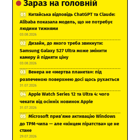
Зараз на головній
Китайська відповідь ChatGPT та Claude:
Alibaba показала модель, що не потребує
людини тижнями
03.08.2026
Дизайн, до якого треба звикнути:
Samsung Galaxy S27 Ultra може змінити
камеру й підняти ціну
03.08.2026
Венера не «мертва планета»: під
розпеченою поверхнею досі щось рухається
31.07.2026
Apple Watch Series 12 та Ultra 4: чого
чекати від осінніх новинок Apple
31.07.2026
Microsoft прив’яже активацію Windows
до TPM-чипа — але «кінцем піратства» це не
стане
29.07.2026