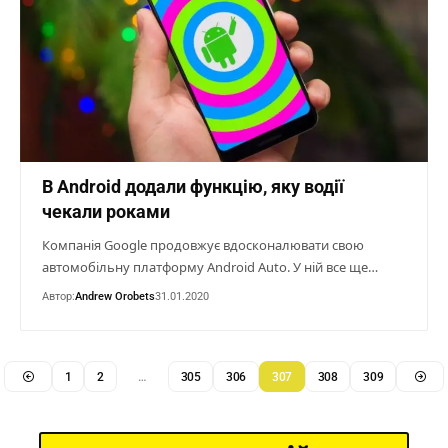
В Android додали функцію, яку водії
чекали роками
Компанія Google продовжує вдосконалювати свою
автомобільну платформу Android Auto. У ній все ще…
Автор:
Andrew Orobets
31.01.2020
1
2
…
305
306
307
308
309