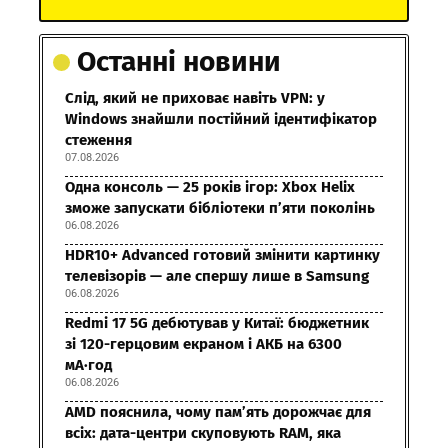
Останні новини
Слід, який не приховає навіть VPN: у
Windows знайшли постійний ідентифікатор
стеження
07.08.2026
Одна консоль — 25 років ігор: Xbox Helix
зможе запускати бібліотеки п’яти поколінь
06.08.2026
HDR10+ Advanced готовий змінити картинку
телевізорів — але спершу лише в Samsung
06.08.2026
Redmi 17 5G дебютував у Китаї: бюджетник
зі 120-герцовим екраном і АКБ на 6300
мА·год
06.08.2026
AMD пояснила, чому пам’ять дорожчає для
всіх: дата-центри скуповують RAM, яка