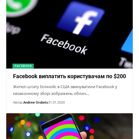
FACEBOOK
Facebook виплатить користувачам по $200
Жителі штату Іллінойс в США звинуватили Facebook у
незаконному зборі зображень облич…
Автор:
Andrew Orobets
31.01.2020