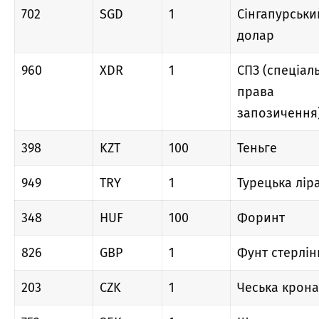
702
SGD
1
Сінгапурськи
долар
960
XDR
1
СПЗ (спеціал
права
запозичення
398
KZT
100
Теньге
949
TRY
1
Турецька лір
348
HUF
100
Форинт
826
GBP
1
Фунт стерлін
203
CZK
1
Чеська крона