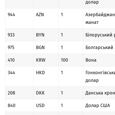
долар
944
AZN
1
Азербайджан
манат
933
BYN
1
Білоруський 
975
BGN
1
Болгарський 
410
KRW
100
Вона
344
HKD
1
Гонконгівськ
долар
208
DKK
1
Данська кро
840
USD
1
Долар США