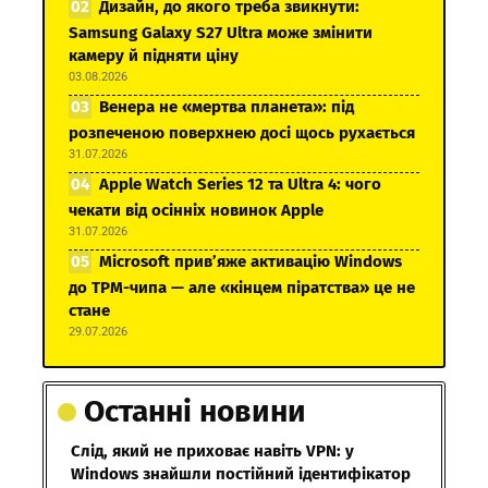
Дизайн, до якого треба звикнути:
Samsung Galaxy S27 Ultra може змінити
камеру й підняти ціну
03.08.2026
Венера не «мертва планета»: під
розпеченою поверхнею досі щось рухається
31.07.2026
Apple Watch Series 12 та Ultra 4: чого
чекати від осінніх новинок Apple
31.07.2026
Microsoft прив’яже активацію Windows
до TPM-чипа — але «кінцем піратства» це не
стане
29.07.2026
Останні новини
Слід, який не приховає навіть VPN: у
Windows знайшли постійний ідентифікатор