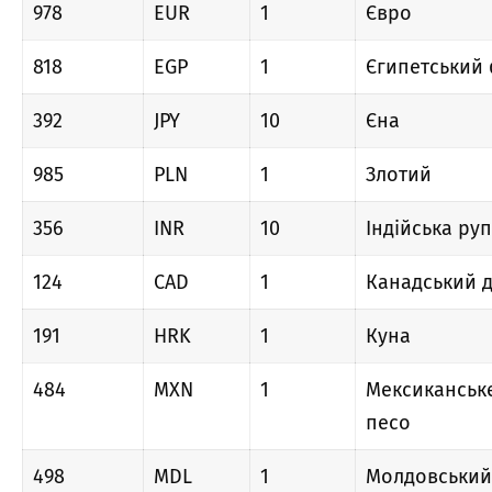
978
EUR
1
Євро
818
EGP
1
Єгипетський
392
JPY
10
Єна
985
PLN
1
Злотий
356
INR
10
Індійська руп
124
CAD
1
Канадський 
191
HRK
1
Куна
484
MXN
1
Мексиканськ
песо
498
MDL
1
Молдовський