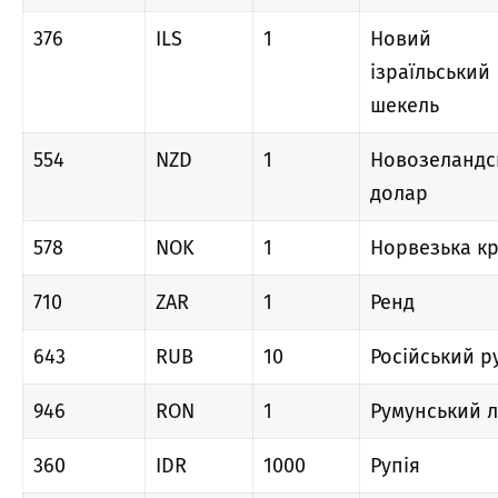
376
ILS
1
Новий
ізраїльський
шекель
554
NZD
1
Новозеландс
долар
578
NOK
1
Норвезька к
710
ZAR
1
Ренд
643
RUB
10
Російський р
946
RON
1
Румунський 
360
IDR
1000
Рупія