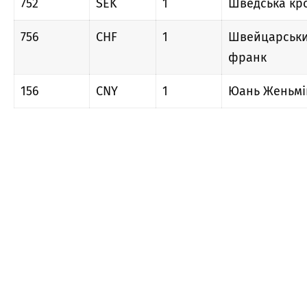
752
SEK
1
Шведська кр
756
CHF
1
Швейцарськ
франк
156
CNY
1
Юань Женьмі