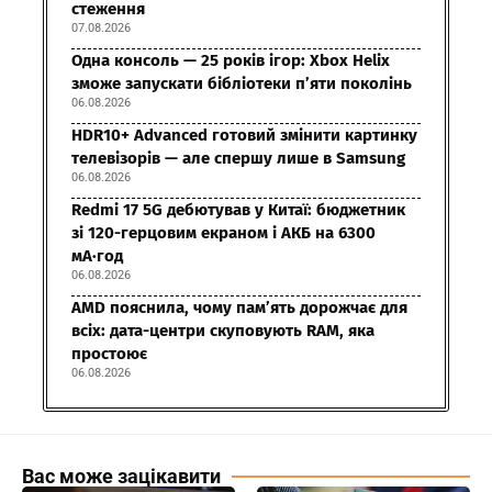
стеження
07.08.2026
Одна консоль — 25 років ігор: Xbox Helix
зможе запускати бібліотеки п’яти поколінь
06.08.2026
HDR10+ Advanced готовий змінити картинку
телевізорів — але спершу лише в Samsung
06.08.2026
Redmi 17 5G дебютував у Китаї: бюджетник
зі 120-герцовим екраном і АКБ на 6300
мА·год
06.08.2026
AMD пояснила, чому пам’ять дорожчає для
всіх: дата-центри скуповують RAM, яка
простоює
06.08.2026
Вас може зацікавити