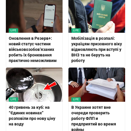
LIFE
LIFE
Оновлення в Резерв+:
Мобілізація в розпалі:
новий статус частини
україцям призовного віку
військовозобов’язаних
відмовляють при вступі у
робить їх бронювання
ВНЗ та не беруть на
практично неможливим
роботу
LIFE
LIFE
40 гривень за куб: на
В Украине хотят вне
“Єдиних новинах”
очереди проверить
розповіли про нову ціну
работу ФЛП и
на воду
предприятий во время
войны