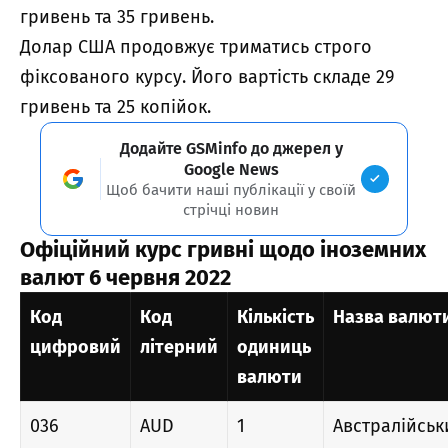
гривень та 35 гривень.
Долар США продовжує триматись строго
фіксованого курсу. Його вартість складе 29
гривень та 25 копійок.
Додайте GSMinfo до джерел у
Google News
Щоб бачити наші публікації у своїй
стрічці новин
Офіційний курс гривні щодо іноземних
валют
6 червня 2022
Код
Код
Кількість
Назва валют
цифровий
літерний
одиниць
валюти
036
AUD
1
Австралійськ