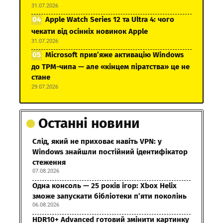
31.07.2026
Apple Watch Series 12 та Ultra 4: чого
чекати від осінніх новинок Apple
31.07.2026
Microsoft прив’яже активацію Windows
до TPM-чипа — але «кінцем піратства» це не
стане
29.07.2026
Останні новини
Слід, який не приховає навіть VPN: у
Windows знайшли постійний ідентифікатор
стеження
07.08.2026
Одна консоль — 25 років ігор: Xbox Helix
зможе запускати бібліотеки п’яти поколінь
06.08.2026
HDR10+ Advanced готовий змінити картинку