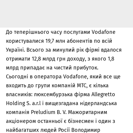
До теперішнього часу послугами Vodafone
користувалися 19,7 млн абонентів по всій
Україні. Всього за минулий рік фірмі вдалося
отримати 12,8 млрд грн доходу, з якого 1,8
млрд припадає на чистий прибуток.
Сьогодні в оператора Vodafone, який все ще
входить до групи компаній МТС, є кілька
власників: люксембурзька фірма Allegretto
Holding S. a.r.l і вищезгадана нідерландська
компанія Preludium B. V. Мажоритарним
акціонером останньої є бізнесмен і один з
найбагатших людей Росії Володимир