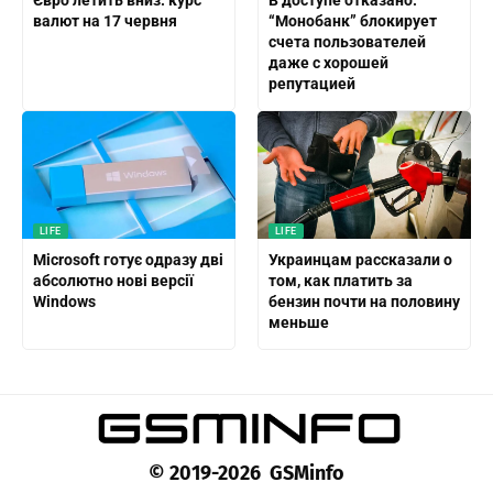
Євро летить вниз: курс
В доступе отказано:
валют на 17 червня
“Монобанк” блокирует
счета пользователей
даже с хорошей
репутацией
LIFE
LIFE
Microsoft готує одразу дві
Украинцам рассказали о
абсолютно нові версії
том, как платить за
Windows
бензин почти на половину
меньше
© 2019-2026 GSMinfo