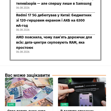
телевізорів — але спершу лише в Samsung
06.08.2026
Redmi 17 5G дебютував у Китаї: бюджетник
зі 120-герцовим екраном і АКБ на 6300
мА·год
06.08.2026
AMD пояснила, чому пам’ять дорожчає для
всіх: дата-центри скуповують RAM, яка
простоює
06.08.2026
Вас може зацікавити
LIFE
LIFE