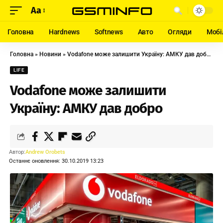
Aa
Головна
Hardnews
Softnews
Авто
Огляди
Мобі
Головна
»
Новини
»
Vodafone може залишити Україну: АМКУ дав добро
LIFE
Vodafone може залишити
Україну: АМКУ дав добро
Автор:
Andrew Orobets
Останнє оновлення: 30.10.2019 13:23