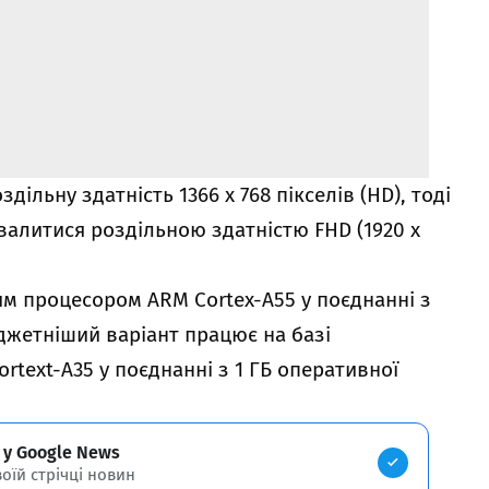
ільну здатність 1366 x 768 пікселів (HD), тоді
валитися роздільною здатністю FHD (1920 x
им процесором ARM Cortex-A55 у поєднанні з
юджетніший варіант працює на базі
text-A35 у поєднанні з 1 ГБ оперативної
 у Google News
воїй стрічці новин