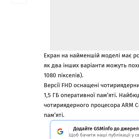
Екран на найменшій моделі має розд
як два інших варіанти можуть пох
1080 пікселів).
Версії FHD оснащені чотириядерн
1,5 ГБ оперативної пам’яті. Найб
чотириядерного процесора ARM Cor
пам’яті.
Додайте GSMinfo до джерел
Щоб бачити наші публікації у с