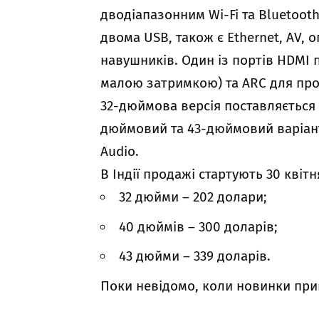
дводіапазонним Wi-Fi та Bluetoot
двома USB, також є Ethernet, AV, 
навушників. Один із портів HDMI 
малою затримкою) та ARC для про
32-дюймова версія поставляється 
дюймовий та 43-дюймовий варіанти
Audio.
В Індії продажі стартують 30 квіт
32 дюйми – 202 долари;
40 дюймів – 300 доларів;
43 дюйми – 339 доларів.
Поки невідомо, коли новинки приве