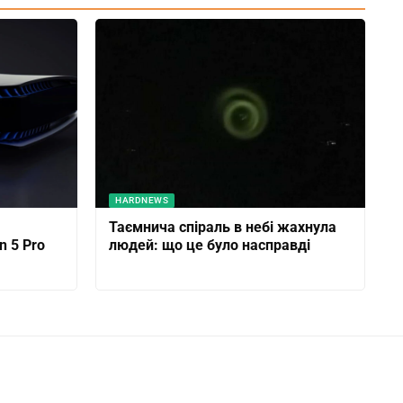
HARDNEWS
Таємнича спіраль в небі жахнула
n 5 Pro
людей: що це було насправді