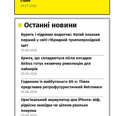
стане
29.07.2026
Останні новини
Бурить і підриває водночас: Китай показав
перший у світі гібридний тунелепрохідний
щит
05.08.2026
Крила, що складаються після посадки:
Airbus готує незвичну революцію для
лайнерів
05.08.2026
Годинник із майбутнього 80-х: Timex
представив ретрофутуристичний Retroware
05.08.2026
Оригінальний акумулятор для iPhone: міф,
рідкісна знахідка чи цілком реальна
покупка
05.08.2026