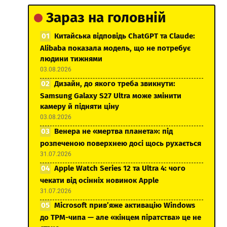
Зараз на головній
Китайська відповідь ChatGPT та Claude:
Alibaba показала модель, що не потребує
людини тижнями
03.08.2026
Дизайн, до якого треба звикнути:
Samsung Galaxy S27 Ultra може змінити
камеру й підняти ціну
03.08.2026
Венера не «мертва планета»: під
розпеченою поверхнею досі щось рухається
31.07.2026
Apple Watch Series 12 та Ultra 4: чого
чекати від осінніх новинок Apple
31.07.2026
Microsoft прив’яже активацію Windows
до TPM-чипа — але «кінцем піратства» це не