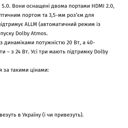
h 5.0. Вони оснащені двома портами HDMI 2.0,
оптичним портом та 3,5-мм роз’єм для
підтримує ALLM (автоматичний режим із
пуску Dolby Atmos.
з динаміками потужністю 20 Вт, а 40-
 – з 24 Вт. Усі три мають підтримку Dolby
ня за такими цінами:
зуть в Україну (і чи привезуть).