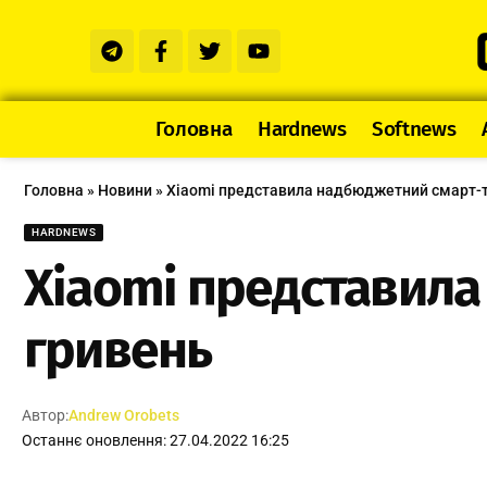
Головна
Hardnews
Softnews
Головна
»
Новини
»
Xiaomi представила надбюджетний смарт-т
HARDNEWS
Xiaomi представила
гривень
Автор:
Andrew Orobets
Останнє оновлення: 27.04.2022 16:25