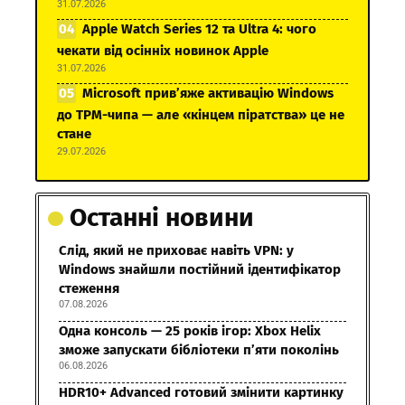
31.07.2026
Apple Watch Series 12 та Ultra 4: чого
чекати від осінніх новинок Apple
31.07.2026
Microsoft прив’яже активацію Windows
до TPM-чипа — але «кінцем піратства» це не
стане
29.07.2026
Останні новини
Слід, який не приховає навіть VPN: у
Windows знайшли постійний ідентифікатор
стеження
07.08.2026
Одна консоль — 25 років ігор: Xbox Helix
зможе запускати бібліотеки п’яти поколінь
06.08.2026
HDR10+ Advanced готовий змінити картинку