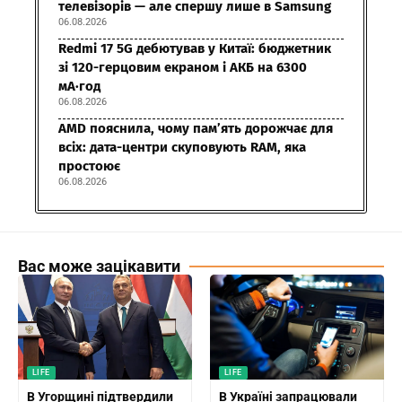
телевізорів — але спершу лише в Samsung
06.08.2026
Redmi 17 5G дебютував у Китаї: бюджетник
зі 120-герцовим екраном і АКБ на 6300
мА·год
06.08.2026
AMD пояснила, чому пам’ять дорожчає для
всіх: дата-центри скуповують RAM, яка
простоює
06.08.2026
Вас може зацікавити
LIFE
LIFE
В Угорщині підтвердили
В Україні запрацювали