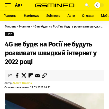
Aa
Головна
Hardnews
Softnews
Авто
Огляди
Мобі
Головна
»
Новини
»
4G не буде: на Росії не будуть розвивати швидкий інтернет у 2022 році
LIFE
4G не буде: на Росії не будуть
розвивати швидкий інтернет у
2022 році
Автор:
Andrew Orobets
Останнє оновлення: 29.03.2022 09:22