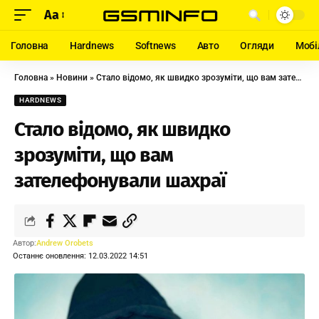
Aa
Головна
Hardnews
Softnews
Авто
Огляди
Мобі
Головна
»
Новини
»
Стало відомо, як швидко зрозуміти, що вам зателефонували шахраї
HARDNEWS
Стало відомо, як швидко
зрозуміти, що вам
зателефонували шахраї
Автор:
Andrew Orobets
Останнє оновлення: 12.03.2022 14:51