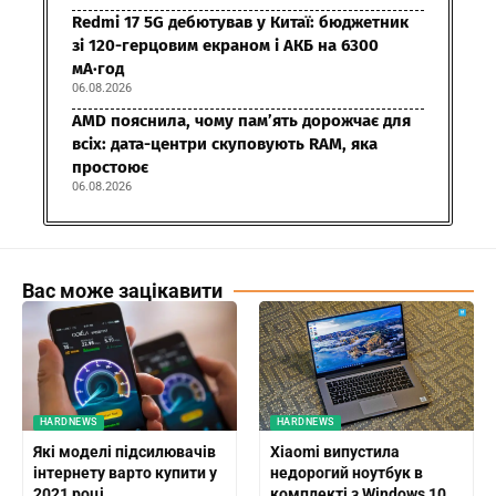
Redmi 17 5G дебютував у Китаї: бюджетник
зі 120-герцовим екраном і АКБ на 6300
мА·год
06.08.2026
AMD пояснила, чому пам’ять дорожчає для
всіх: дата-центри скуповують RAM, яка
простоює
06.08.2026
Вас може зацікавити
HARDNEWS
HARDNEWS
Які моделі підсилювачів
Xiaomi випустила
інтернету варто купити у
недорогий ноутбук в
2021 році
комплекті з Windows 10