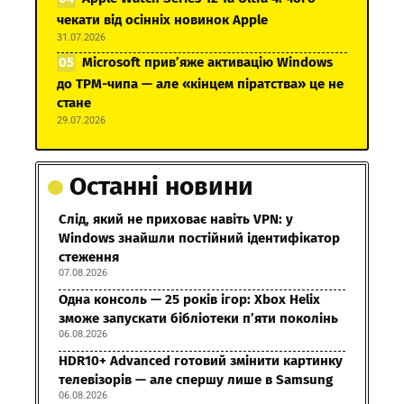
чекати від осінніх новинок Apple
31.07.2026
Microsoft прив’яже активацію Windows
до TPM-чипа — але «кінцем піратства» це не
стане
29.07.2026
Останні новини
Слід, який не приховає навіть VPN: у
Windows знайшли постійний ідентифікатор
стеження
07.08.2026
Одна консоль — 25 років ігор: Xbox Helix
зможе запускати бібліотеки п’яти поколінь
06.08.2026
HDR10+ Advanced готовий змінити картинку
телевізорів — але спершу лише в Samsung
06.08.2026