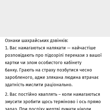
Ознаки шахрайських дзвінків:
Вас намагаються налякати — найчастіше
розповідають про підозрілі перекази з вашої
картки чи злом особистого кабінету
банку. Грають на страху позбутися чесно
заробленого, адже злякана людина втрачає
здатність мислити раціонально.
Вас постійно кваплять – коли намагаються
змусити зробити щось терміново і ось прямо
зараз. При поспіху жертві думати ніколи,