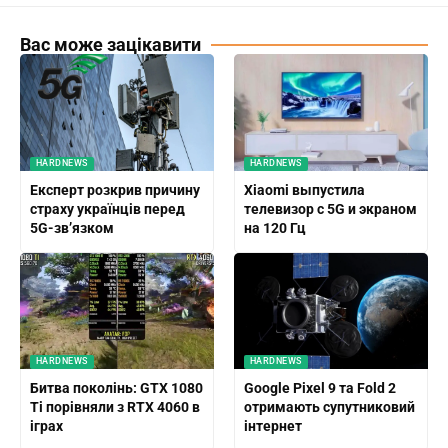
Вас може зацікавити
HARDNEWS
HARDNEWS
Експерт розкрив причину
Xiaomi выпустила
страху українців перед
телевизор с 5G и экраном
5G-зв’язком
на 120 Гц
HARDNEWS
HARDNEWS
Битва поколінь: GTX 1080
Google Pixel 9 та Fold 2
Ti порівняли з RTX 4060 в
отримають супутниковий
іграх
інтернет