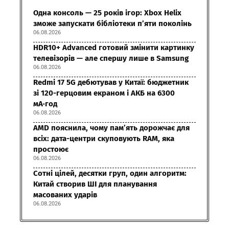
Одна консоль — 25 років ігор: Xbox Helix
зможе запускати бібліотеки п’яти поколінь
06.08.2026
HDR10+ Advanced готовий змінити картинку
телевізорів — але спершу лише в Samsung
06.08.2026
Redmi 17 5G дебютував у Китаї: бюджетник
зі 120-герцовим екраном і АКБ на 6300
мА·год
06.08.2026
AMD пояснила, чому пам’ять дорожчає для
всіх: дата-центри скуповують RAM, яка
простоює
06.08.2026
Сотні цілей, десятки груп, один алгоритм:
Китай створив ШІ для планування
масованих ударів
06.08.2026