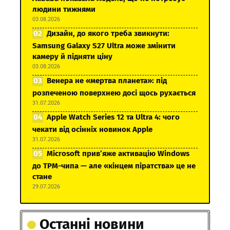
людини тижнями
03.08.2026
Дизайн, до якого треба звикнути:
Samsung Galaxy S27 Ultra може змінити
камеру й підняти ціну
03.08.2026
Венера не «мертва планета»: під
розпеченою поверхнею досі щось рухається
31.07.2026
Apple Watch Series 12 та Ultra 4: чого
чекати від осінніх новинок Apple
31.07.2026
Microsoft прив’яже активацію Windows
до TPM-чипа — але «кінцем піратства» це не
стане
29.07.2026
Останні новини