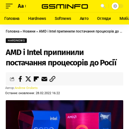
Aa
Головна
Hardnews
Softnews
Авто
Огляди
Мобі
Головна
»
Новини
»
AMD і Intel припинили постачання процесорів до Росії
HARDNEWS
AMD і Intel припинили
постачання процесорів до Росії
Автор:
Andrew Orobets
Останнє оновлення: 28.02.2022 16:22