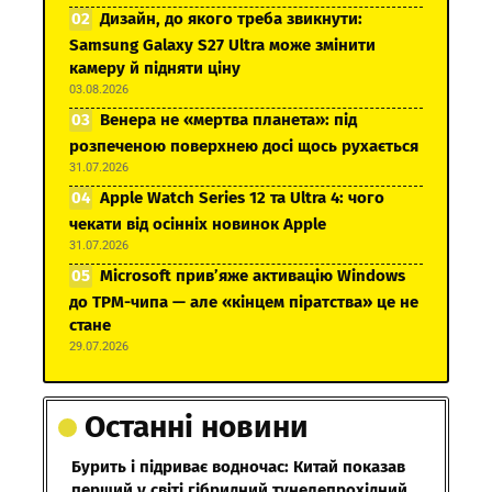
Дизайн, до якого треба звикнути:
Samsung Galaxy S27 Ultra може змінити
камеру й підняти ціну
03.08.2026
Венера не «мертва планета»: під
розпеченою поверхнею досі щось рухається
31.07.2026
Apple Watch Series 12 та Ultra 4: чого
чекати від осінніх новинок Apple
31.07.2026
Microsoft прив’яже активацію Windows
до TPM-чипа — але «кінцем піратства» це не
стане
29.07.2026
Останні новини
Бурить і підриває водночас: Китай показав
перший у світі гібридний тунелепрохідний