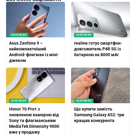
HARDNEWS
HARDNEWS
Asus Zenfone 9 –
realme готує смартфон-
найкомпактніший
довгожитель P4R 5G із
Android-флагман із міні-
батареєю на 8000 мАг
джеком
HARDNEWS
HARDNEWS
Honor 70 Pro+ з
Що купити замість
оновленою камерою від
Samsung Galaxy A52: три
Sony та флагманським
кращих конкурента
MediaTek Dimensity 9000
вже у продажу