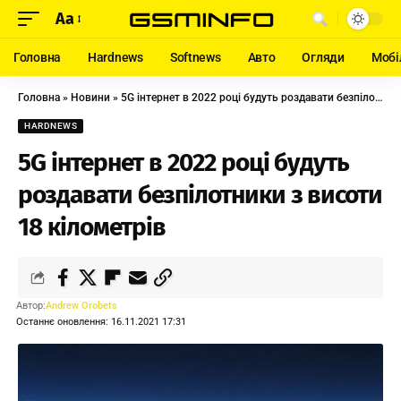
Aa
Головна
Hardnews
Softnews
Авто
Огляди
Мобі
Головна
»
Новини
»
5G інтернет в 2022 році будуть роздавати безпілотники з висоти 18 кілометрів
HARDNEWS
5G інтернет в 2022 році будуть
роздавати безпілотники з висоти
18 кілометрів
Автор:
Andrew Orobets
Останнє оновлення: 16.11.2021 17:31