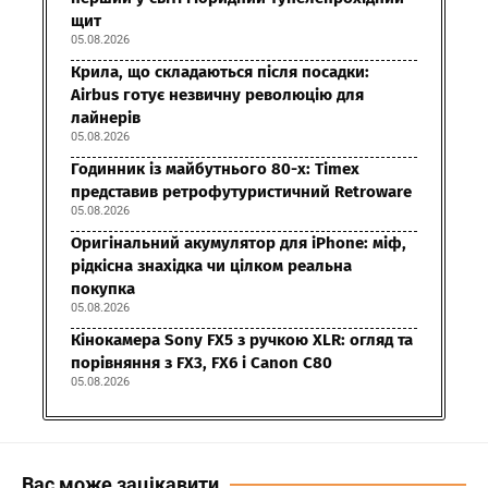
щит
05.08.2026
Крила, що складаються після посадки:
Airbus готує незвичну революцію для
лайнерів
05.08.2026
Годинник із майбутнього 80-х: Timex
представив ретрофутуристичний Retroware
05.08.2026
Оригінальний акумулятор для iPhone: міф,
рідкісна знахідка чи цілком реальна
покупка
05.08.2026
Кінокамера Sony FX5 з ручкою XLR: огляд та
порівняння з FX3, FX6 і Canon C80
05.08.2026
Вас може зацікавити