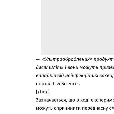
—
«Ультраоброблених» продуктів
десятиліть і вони можуть призв
випадків від неінфекційних захв
портал
LiveScienсе
.
[/box]
Зазначається, що в ході експерим
можуть спричинити передчасну сме