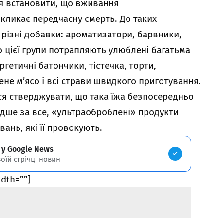
ся встановити, що вживання
кликає передчасну смерть. До таких
ь різні добавки: ароматизатори, барвники,
о цієї групи потрапляють улюблені багатьма
гетичні батончики, тістечка, торти,
не м’ясо і всі страви швидкого приготування.
ся стверджувати, що така їжа безпосередньо
дше за все, «ультраоброблені» продукти
ань, які її провокують.
 у Google News
воїй стрічці новин
idth=””]