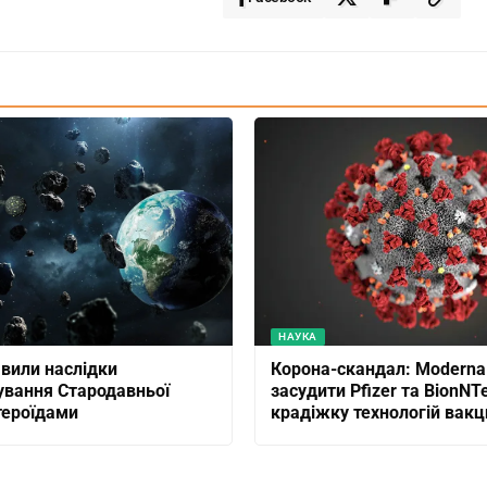
НАУКА
явили наслідки
Корона-скандал: Moderna
вання Стародавньої
засудити Pfizer та BionNT
тероїдами
крадіжку технологій вак