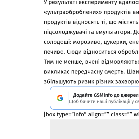
У результаті експерименту вдало
«ультраоброблених» продуктів ви
продуктів відносять ті, що містят
підсолоджувачі та емульгатори. Д
солодощі: морозиво, цукерки, енер
печиво. Сюди відноситься обробле
Тим не менше, вчені відмовляють
викликає передчасну смерть. Шви
збільшують ризик різних захворюв
Додайте GSMinfo до джерел
Щоб бачити наші публікації у с
[box type=”info” align=”” class=”” w