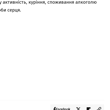
чну активність, куріння, споживання алкоголю
оби серця.
Facebook