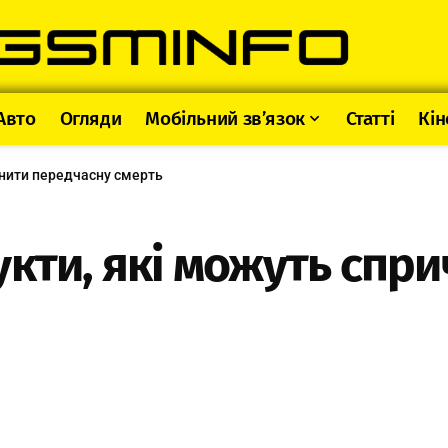
Авто
Огляди
Мобільний зв’язок
Статті
Кін
инити передчасну смерть
укти, які можуть спр