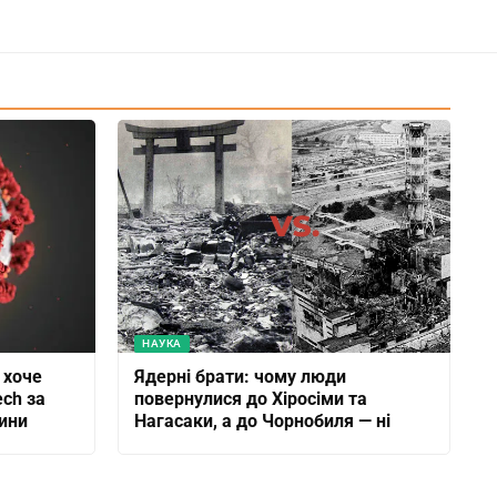
НАУКА
 хоче
Ядерні брати: чому люди
ech за
повернулися до Хіросіми та
цини
Нагасаки, а до Чорнобиля — ні