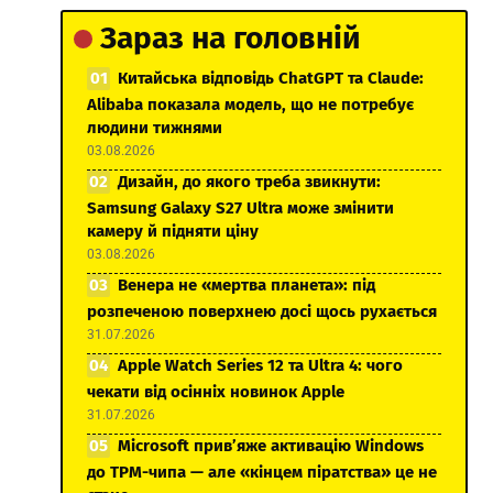
Зараз на головній
Китайська відповідь ChatGPT та Claude:
Alibaba показала модель, що не потребує
людини тижнями
03.08.2026
Дизайн, до якого треба звикнути:
Samsung Galaxy S27 Ultra може змінити
камеру й підняти ціну
03.08.2026
Венера не «мертва планета»: під
розпеченою поверхнею досі щось рухається
31.07.2026
Apple Watch Series 12 та Ultra 4: чого
чекати від осінніх новинок Apple
31.07.2026
Microsoft прив’яже активацію Windows
до TPM-чипа — але «кінцем піратства» це не