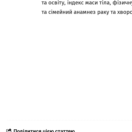
та освіту, індекс маси тіла, фізи
та сімейний анамнез раку та хвор
Поділитися цією статтею