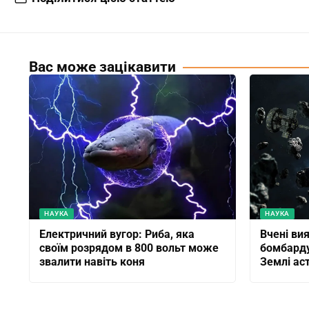
Вас може зацікавити
НАУКА
НАУКА
Електричний вугор: Риба, яка
Вчені ви
своїм розрядом в 800 вольт може
бомбарду
звалити навіть коня
Землі ас