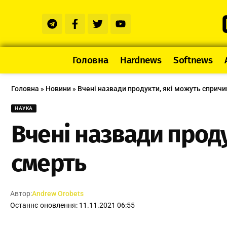
Головна
Hardnews
Softnews
Головна
»
Новини
»
Вчені назвади продукти, які можуть сприч
НАУКА
Вчені назвади прод
смерть
Автор:
Andrew Orobets
Останнє оновлення: 11.11.2021 06:55