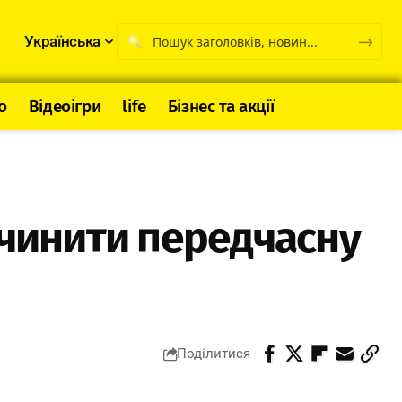
Українська
о
Відеоігри
life
Бізнес та акції
ичинити передчасну
Поділитися