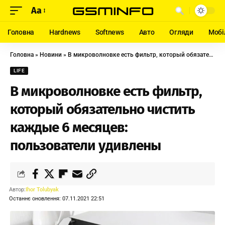
Aa
Головна
Hardnews
Softnews
Авто
Огляди
Мобі
Головна
»
Новини
»
В микроволновке есть фильтр, который обязательно чистить каждые 6 месяцев: пользователи удивлены
LIFE
В микроволновке есть фильтр,
который обязательно чистить
каждые 6 месяцев:
пользователи удивлены
Автор:
Ihor Tolubyak
Останнє оновлення: 07.11.2021 22:51