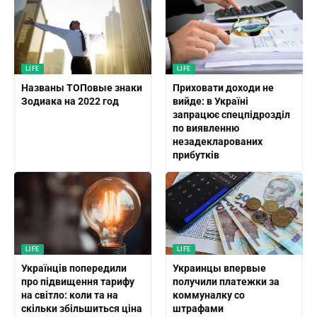
LIFE
LIFE
Названы ТОПовые знаки
Приховати доходи не
Зодиака на 2022 год
вийде: в Україні
запрацює спецпідрозділ
по виявленню
незадекларованих
прибутків
LIFE
LIFE
Українців попередили
Украинцы впервые
про підвищення тарифу
получили платежки за
на світло: коли та на
коммуналку со
скільки збільшиться ціна
штрафами