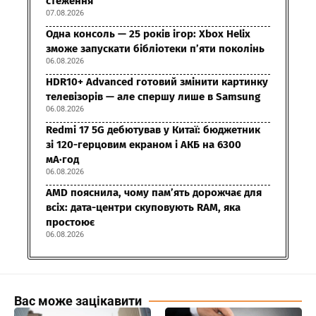
стеження
07.08.2026
Одна консоль — 25 років ігор: Xbox Helix
зможе запускати бібліотеки п’яти поколінь
06.08.2026
HDR10+ Advanced готовий змінити картинку
телевізорів — але спершу лише в Samsung
06.08.2026
Redmi 17 5G дебютував у Китаї: бюджетник
зі 120-герцовим екраном і АКБ на 6300
мА·год
06.08.2026
AMD пояснила, чому пам’ять дорожчає для
всіх: дата-центри скуповують RAM, яка
простоює
06.08.2026
Вас може зацікавити