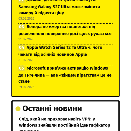
Samsung Galaxy S27 Ultra може змінити
камеру й підняти ціну
03.08.2026
Венера не «мертва планета»: під
розпеченою поверхнею досі щось рухається
31.07.2026
Apple Watch Series 12 та Ultra 4: чого
чекати від осінніх новинок Apple
31.07.2026
Microsoft прив’яже активацію Windows
до TPM-чипа — але «кінцем піратства» це не
стане
29.07.2026
Останні новини
Слід, який не приховає навіть VPN: у
Windows знайшли постійний ідентифікатор