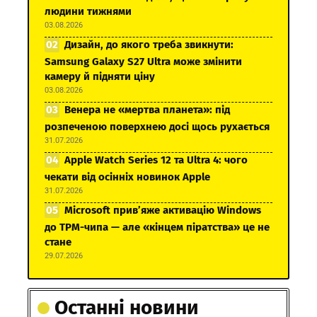
людини тижнями
03.08.2026
Дизайн, до якого треба звикнути:
Samsung Galaxy S27 Ultra може змінити
камеру й підняти ціну
03.08.2026
Венера не «мертва планета»: під
розпеченою поверхнею досі щось рухається
31.07.2026
Apple Watch Series 12 та Ultra 4: чого
чекати від осінніх новинок Apple
31.07.2026
Microsoft прив’яже активацію Windows
до TPM-чипа — але «кінцем піратства» це не
стане
29.07.2026
Останні новини