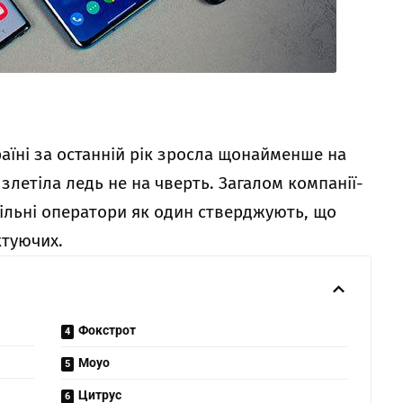
аїні за останній рік зросла щонайменше на
 злетіла ледь не на чверть. Загалом компанії-
більні оператори як один стверджують, що
ктуючих.
Фокстрот
Moyo
Цитрус