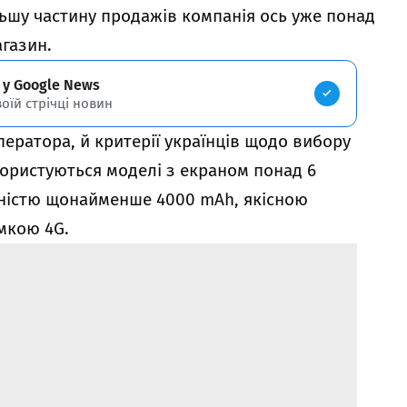
льшу частину продажів компанія ось уже понад
агазин.
 у Google News
воїй стрічці новин
ератора, й критерії українців щодо вибору
користуються моделі з екраном понад 6
ністю щонайменше 4000 mAh, якісною
мкою 4G.