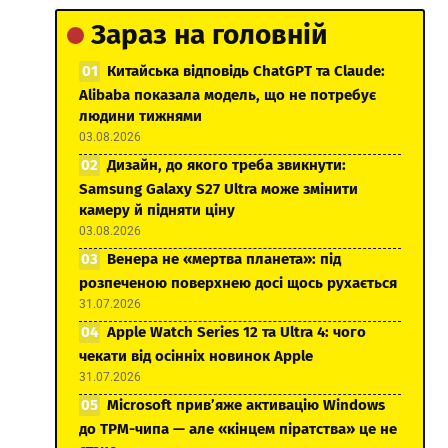
Зараз на головній
Китайська відповідь ChatGPT та Claude:
Alibaba показала модель, що не потребує
людини тижнями
03.08.2026
Дизайн, до якого треба звикнути:
Samsung Galaxy S27 Ultra може змінити
камеру й підняти ціну
03.08.2026
Венера не «мертва планета»: під
розпеченою поверхнею досі щось рухається
31.07.2026
Apple Watch Series 12 та Ultra 4: чого
чекати від осінніх новинок Apple
31.07.2026
Microsoft прив’яже активацію Windows
до TPM-чипа — але «кінцем піратства» це не