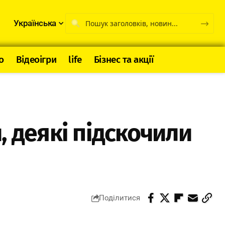
Українська
о
Відеоігри
life
Бізнес та акції
, деякі підскочили
Поділитися