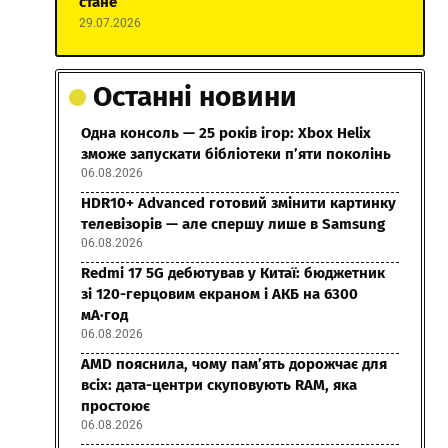
стане
29.07.2026
Останні новини
Одна консоль — 25 років ігор: Xbox Helix
зможе запускати бібліотеки п’яти поколінь
06.08.2026
HDR10+ Advanced готовий змінити картинку
телевізорів — але спершу лише в Samsung
06.08.2026
Redmi 17 5G дебютував у Китаї: бюджетник
зі 120-герцовим екраном і АКБ на 6300
мА·год
06.08.2026
AMD пояснила, чому пам’ять дорожчає для
всіх: дата-центри скуповують RAM, яка
простоює
06.08.2026