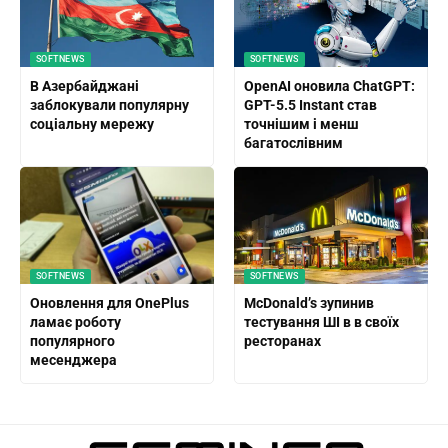
SOFTNEWS
SOFTNEWS
В Азербайджані
OpenAI оновила ChatGPT:
заблокували популярну
GPT-5.5 Instant став
соціальну мережу
точнішим і менш
багатослівним
SOFTNEWS
SOFTNEWS
Оновлення для OnePlus
McDonald’s зупинив
ламає роботу
тестування ШІ в в своїх
популярного
ресторанах
месенджера