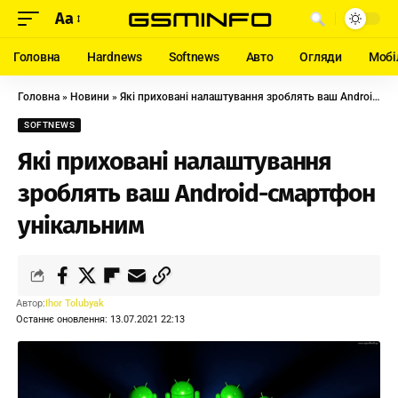
Aa
Головна
Hardnews
Softnews
Авто
Огляди
Мобі
Головна
»
Новини
»
Які приховані налаштування зроблять ваш Android-смартфон унікальним
SOFTNEWS
Які приховані налаштування
зроблять ваш Android-смартфон
унікальним
Автор:
Ihor Tolubyak
Останнє оновлення: 13.07.2021 22:13