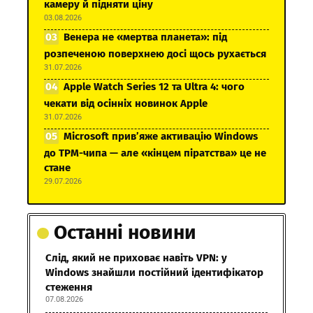
камеру й підняти ціну
03.08.2026
Венера не «мертва планета»: під
розпеченою поверхнею досі щось рухається
31.07.2026
Apple Watch Series 12 та Ultra 4: чого
чекати від осінніх новинок Apple
31.07.2026
Microsoft прив’яже активацію Windows
до TPM-чипа — але «кінцем піратства» це не
стане
29.07.2026
Останні новини
Слід, який не приховає навіть VPN: у
Windows знайшли постійний ідентифікатор
стеження
07.08.2026