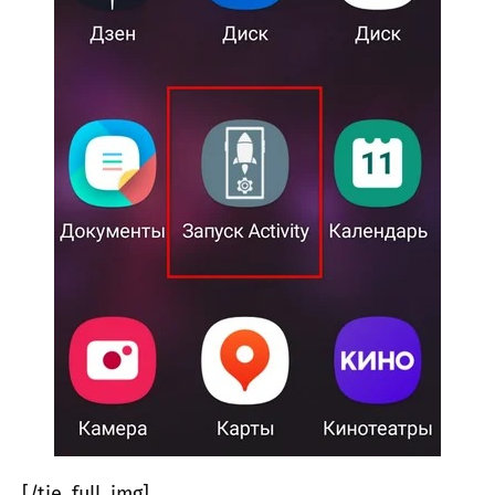
[/tie_full_img]