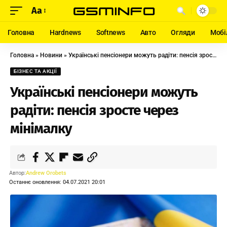
Aa
Головна
Hardnews
Softnews
Авто
Огляди
Мобі
Головна
»
Новини
»
Українські пенсіонери можуть радіти: пенсія зросте через мінімалку
БІЗНЕС ТА АКЦІЇ
Українські пенсіонери можуть
радіти: пенсія зросте через
мінімалку
Автор:
Andrew Orobets
Останнє оновлення: 04.07.2021 20:01