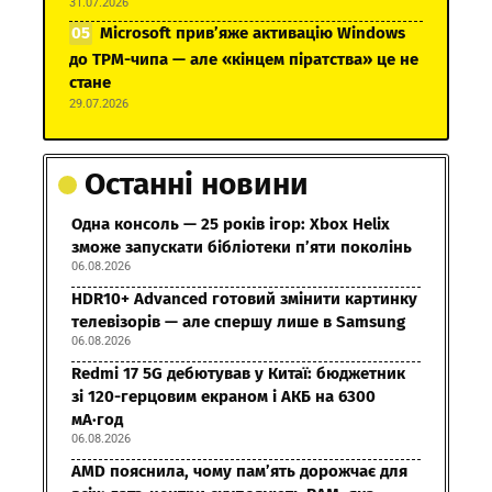
31.07.2026
Microsoft прив’яже активацію Windows
до TPM-чипа — але «кінцем піратства» це не
стане
29.07.2026
Останні новини
Одна консоль — 25 років ігор: Xbox Helix
зможе запускати бібліотеки п’яти поколінь
06.08.2026
HDR10+ Advanced готовий змінити картинку
телевізорів — але спершу лише в Samsung
06.08.2026
Redmi 17 5G дебютував у Китаї: бюджетник
зі 120-герцовим екраном і АКБ на 6300
мА·год
06.08.2026
AMD пояснила, чому пам’ять дорожчає для