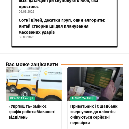
всіх: дата-центри скуповують RAM, яка
простоює
06.08.2026
Сотні цілей, десятки груп, один алгоритм:
Китай створив ШІ для планування
масованих ударів
06.08.2026
Вас може зацікавити
БІЗНЕС ТА АКЦІЇ
БІЗНЕС ТА АКЦІЇ
«Укрпошта» змінює
ПриватБанк і Ощадбанк
графік роботи більшості
звернулись до клієнтів:
відділень
очікуються серйозні
перевірки