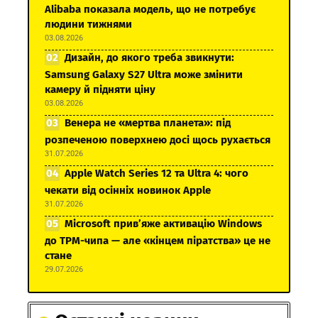
Alibaba показала модель, що не потребує
людини тижнями
03.08.2026
Дизайн, до якого треба звикнути:
Samsung Galaxy S27 Ultra може змінити
камеру й підняти ціну
03.08.2026
Венера не «мертва планета»: під
розпеченою поверхнею досі щось рухається
31.07.2026
Apple Watch Series 12 та Ultra 4: чого
чекати від осінніх новинок Apple
31.07.2026
Microsoft прив’яже активацію Windows
до TPM-чипа — але «кінцем піратства» це не
стане
29.07.2026