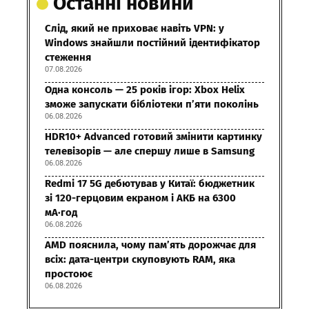
Останні новини
Слід, який не приховає навіть VPN: у
Windows знайшли постійний ідентифікатор
стеження
07.08.2026
Одна консоль — 25 років ігор: Xbox Helix
зможе запускати бібліотеки п’яти поколінь
06.08.2026
HDR10+ Advanced готовий змінити картинку
телевізорів — але спершу лише в Samsung
06.08.2026
Redmi 17 5G дебютував у Китаї: бюджетник
зі 120-герцовим екраном і АКБ на 6300
мА·год
06.08.2026
AMD пояснила, чому пам’ять дорожчає для
всіх: дата-центри скуповують RAM, яка
простоює
06.08.2026