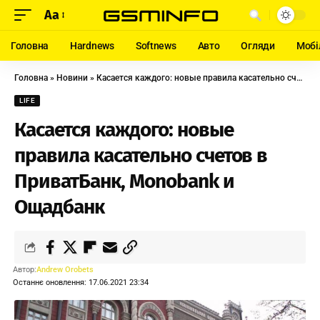
Aa
Головна
Hardnews
Softnews
Авто
Огляди
Мобі
Головна
»
Новини
»
Касается каждого: новые правила касательно счетов в ПриватБанк, Monobank и Ощадбанк
LIFE
Касается каждого: новые
правила касательно счетов в
ПриватБанк, Monobank и
Ощадбанк
Автор:
Andrew Orobets
Останнє оновлення: 17.06.2021 23:34