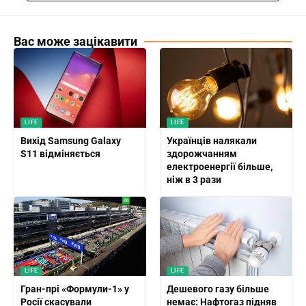
Вас може зацікавити
LIFE
LIFE
Вихід Samsung Galaxy
Українців налякали
S11 відміняється
здорожчанням
електроенергії більше,
ніж в 3 рази
LIFE
LIFE
Гран-прі «Формули-1» у
Дешевого газу більше
Росії скасували
немає: Нафтогаз підняв