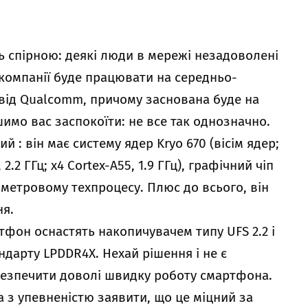
ь спірною: деякі люди в мережі незадоволені
омпанії буде працювати на середньо-
 від Qualcomm, причому заснована буде на
шимо вас заспокоїти: не все так однозначно.
 : він має систему ядер Kryo 670 (вісім ядер;
, 2.2 ГГц; x4 Cortex-A55, 1.9 ГГц), графічний чіп
ометровому техпроцесу. Плюс до всього, він
ня.
тфон оснастять накопичувачем типу UFS 2.2 і
ндарту LPDDR4X. Нехай рішення і не є
безпечити доволі швидку роботу смартфона.
а з упевненістю заявити, що це міцний за