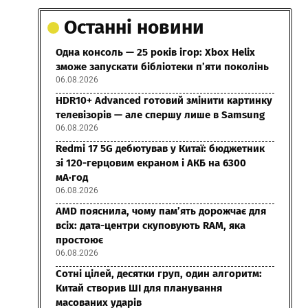
Останні новини
Одна консоль — 25 років ігор: Xbox Helix
зможе запускати бібліотеки п’яти поколінь
06.08.2026
HDR10+ Advanced готовий змінити картинку
телевізорів — але спершу лише в Samsung
06.08.2026
Redmi 17 5G дебютував у Китаї: бюджетник
зі 120-герцовим екраном і АКБ на 6300
мА·год
06.08.2026
AMD пояснила, чому пам’ять дорожчає для
всіх: дата-центри скуповують RAM, яка
простоює
06.08.2026
Сотні цілей, десятки груп, один алгоритм:
Китай створив ШІ для планування
масованих ударів