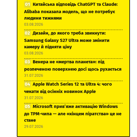
Китайська відповідь ChatGPT та Claude:
Alibaba показала модель, що не потребує
людини тижнями
03.08.2026
Дизайн, до якого треба звикнути:
Samsung Galaxy S27 Ultra може змінити
камеру й підняти ціну
03.08.2026
Венера не «мертва планета»: під
розпеченою поверхнею досі щось рухається
31.07.2026
Apple Watch Series 12 та Ultra 4: чого
чекати від осінніх новинок Apple
31.07.2026
Microsoft прив’яже активацію Windows
до TPM-чипа — але «кінцем піратства» це не
стане
29.07.2026