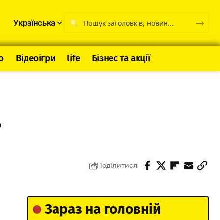
Українська
о
Відеоігри
life
Бізнес та акції
?
Поділитися
Зараз на головній