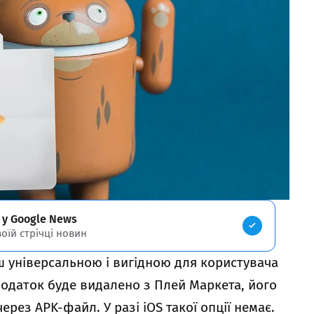
 у Google News
воїй стрічці новин
ш універсальною і вигідною для користувача
додаток буде видалено з Плей Маркета, його
рез APK-файл. У разі iOS такої опції немає.