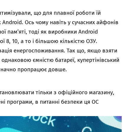
птимізували, що для плавної роботи їй
 Android. Ось чому навіть у сучасних айфонів
ої пам’яті, тоді як виробники Android
 8, 10, а то і більшою кількістю ОЗУ.
зація енергоспоживання. Так що, якщо взяти
з однаковою ємністю батареї, купертінівський
значно пропрацює довше.
тановлювати тільки з офіційного магазину,
ні програми, в питанні безпеки ця ОС