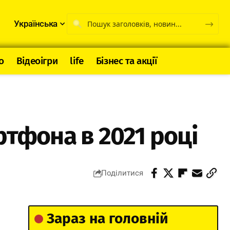
Українська
о
Відеоігри
life
Бізнес та акції
ртфона в 2021 році
Поділитися
Зараз на головній