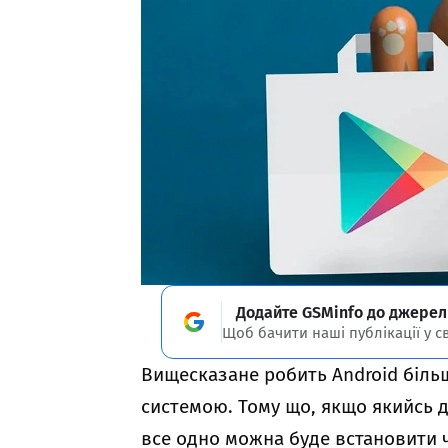
Додайте GSMinfo до джерел
Щоб бачити наші публікації у с
Вищесказане робить Android біль
системою. Тому що, якщо якийсь 
все одно можна буде встановити че