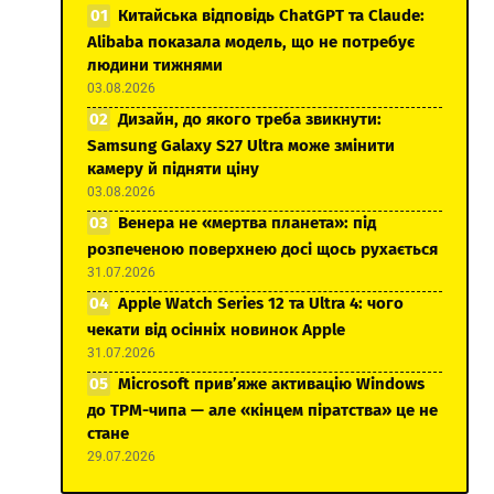
Китайська відповідь ChatGPT та Claude:
Alibaba показала модель, що не потребує
людини тижнями
03.08.2026
Дизайн, до якого треба звикнути:
Samsung Galaxy S27 Ultra може змінити
камеру й підняти ціну
03.08.2026
Венера не «мертва планета»: під
розпеченою поверхнею досі щось рухається
31.07.2026
Apple Watch Series 12 та Ultra 4: чого
чекати від осінніх новинок Apple
31.07.2026
Microsoft прив’яже активацію Windows
до TPM-чипа — але «кінцем піратства» це не
стане
29.07.2026