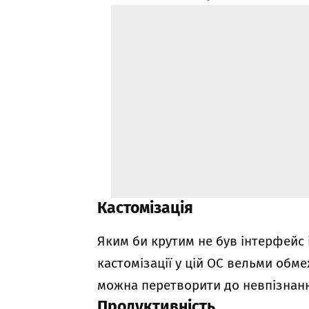
Кастомізація
Яким би крутим не був інтерфейс i
кастомізації у цій ОС вельми обмеж
можна перетворити до невпізнанн
Продуктивність