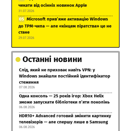
чекати від осінніх новинок Apple
31.07.2026
Microsoft прив’яже активацію Windows
до TPM-чипа — але «кінцем піратства» це не
стане
29.07.2026
Останні новини
Слід, який не приховає навіть VPN: у
Windows знайшли постійний ідентифікатор
стеження
07.08.2026
Одна консоль — 25 років ігор: Xbox Helix
зможе запускати бібліотеки п’яти поколінь
06.08.2026
HDR10+ Advanced готовий змінити картинку
телевізорів — але спершу лише в Samsung
06.08.2026