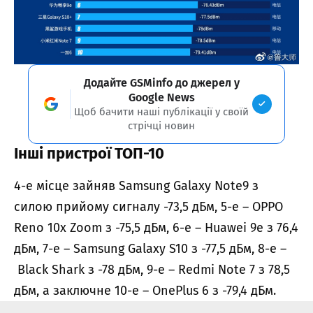
Додайте GSMinfo до джерел у
Google News
Щоб бачити наші публікації у своїй
стрічці новин
Інші пристрої ТОП-10
4-е місце зайняв
Samsung Galaxy Note9
з
силою прийому сигналу -73,5 дБм, 5-е –
OPPO
Reno 10x Zoom
з -75,5 дБм, 6-е –
Huawei 9e
з 76,4
дБм, 7-е –
Samsung Galaxy S10
з -77,5 дБм, 8-е –
Black Shark
з -78 дБм, 9-е –
Redmi Note 7
з 78,5
дБм, а заключне 10-е –
OnePlus 6
з -79,4 дБм.