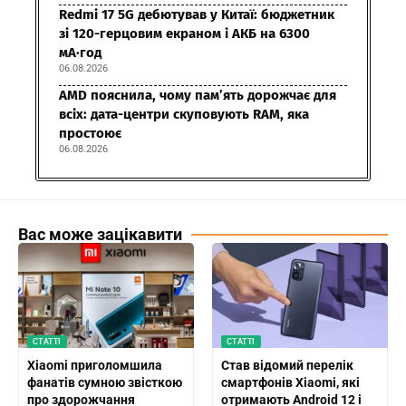
Redmi 17 5G дебютував у Китаї: бюджетник
зі 120-герцовим екраном і АКБ на 6300
мА·год
06.08.2026
AMD пояснила, чому пам’ять дорожчає для
всіх: дата-центри скуповують RAM, яка
простоює
06.08.2026
Вас може зацікавити
СТАТТІ
СТАТТІ
Xiaomi приголомшила
Став відомий перелік
фанатів сумною звісткою
смартфонів Xiaomi, які
про здорожчання
отримають Android 12 і