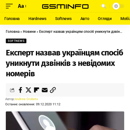
Aa
Головна
Hardnews
Softnews
Авто
Огляди
Мобі
Головна
»
Новини
»
Експерт назвав українцям спосіб уникнути дзвінків з невідомих номерів
SOFTNEWS
Експерт назвав українцям спосіб
уникнути дзвінків з невідомих
номерів
Автор:
Andrew Orobets
Останнє оновлення: 09.12.2020 11:12