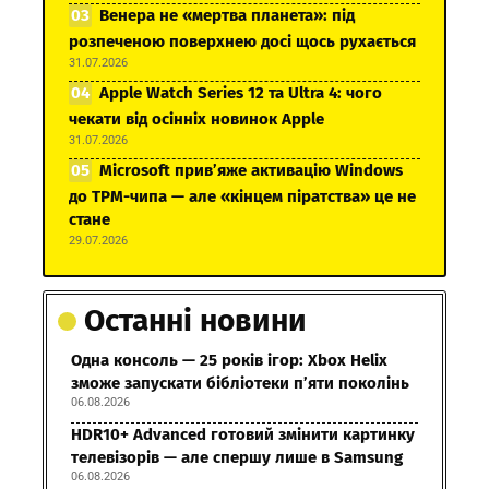
Венера не «мертва планета»: під
розпеченою поверхнею досі щось рухається
31.07.2026
Apple Watch Series 12 та Ultra 4: чого
чекати від осінніх новинок Apple
31.07.2026
Microsoft прив’яже активацію Windows
до TPM-чипа — але «кінцем піратства» це не
стане
29.07.2026
Останні новини
Одна консоль — 25 років ігор: Xbox Helix
зможе запускати бібліотеки п’яти поколінь
06.08.2026
HDR10+ Advanced готовий змінити картинку
телевізорів — але спершу лише в Samsung
06.08.2026