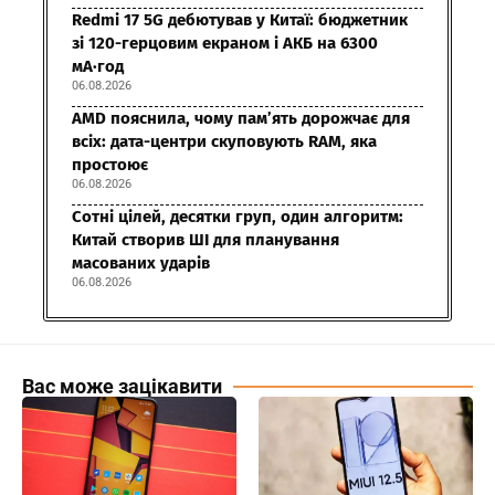
Redmi 17 5G дебютував у Китаї: бюджетник
зі 120-герцовим екраном і АКБ на 6300
мА·год
06.08.2026
AMD пояснила, чому пам’ять дорожчає для
всіх: дата-центри скуповують RAM, яка
простоює
06.08.2026
Сотні цілей, десятки груп, один алгоритм:
Китай створив ШІ для планування
масованих ударів
06.08.2026
Вас може зацікавити