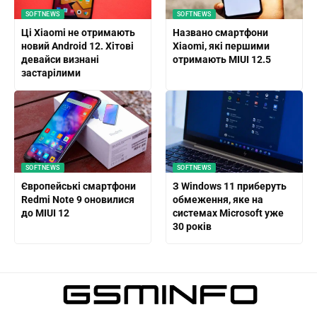
SOFTNEWS
SOFTNEWS
Ці Xiaomi не отримають
Названо смартфони
новий Android 12. Xітові
Xiaomi, які першими
девайси визнані
отримають MIUI 12.5
застарілими
SOFTNEWS
SOFTNEWS
Європейські смартфони
З Windows 11 приберуть
Redmi Note 9 оновилися
обмеження, яке на
до MIUI 12
системах Microsoft уже
30 років