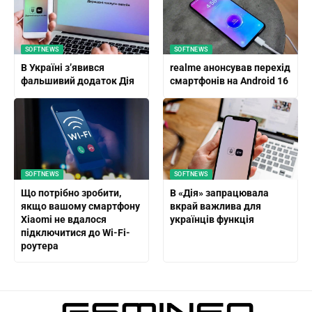
SOFTNEWS
SOFTNEWS
В Україні з’явився
realme анонсував перехід
фальшивий додаток Дія
смартфонів на Android 16
SOFTNEWS
SOFTNEWS
Що потрібно зробити,
В «Дія» запрацювала
якщо вашому смартфону
вкрай важлива для
Xiaomi не вдалося
українців функція
підключитися до Wi-Fi-
роутера