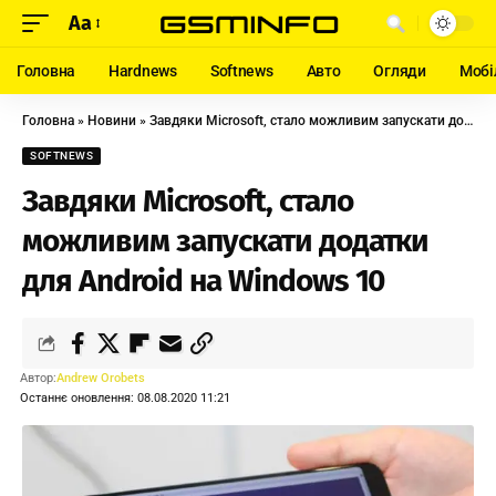
Aa
Головна
Hardnews
Softnews
Авто
Огляди
Мобі
Головна
»
Новини
»
Завдяки Microsoft, стало можливим запускати додатки для Android на Windows 10
SOFTNEWS
Завдяки Microsoft, стало
можливим запускати додатки
для Android на Windows 10
Автор:
Andrew Orobets
Останнє оновлення: 08.08.2020 11:21