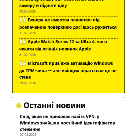
камеру й підняти ціну
03.08.2026
Венера не «мертва планета»: під
розпеченою поверхнею досі щось рухається
31.07.2026
Apple Watch Series 12 та Ultra 4: чого
чекати від осінніх новинок Apple
31.07.2026
Microsoft прив’яже активацію Windows
до TPM-чипа — але «кінцем піратства» це не
стане
29.07.2026
Останні новини
Слід, який не приховає навіть VPN: у
Windows знайшли постійний ідентифікатор
стеження
07.08.2026