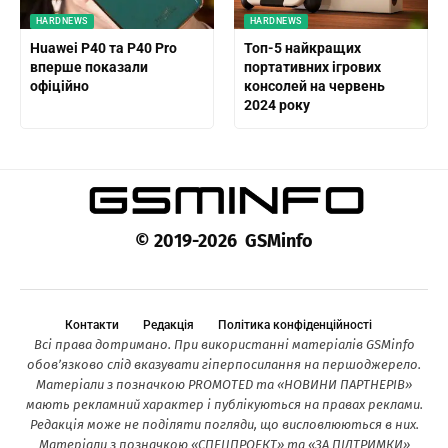
HARDNEWS
HARDNEWS
Huawei P40 та P40 Pro
Топ-5 найкращих
вперше показали
портативних ігрових
офіційно
консолей на червень
2024 року
© 2019-2026 GSMinfo
Контакти
Редакція
Політика конфіденційності
Всі права дотримано. При використанні матеріалів GSMinfo
обов’язково слід вказувати гіперпосилання на першоджерело.
Матеріали з позначкою PROMOTED та «НОВИНИ ПАРТНЕРІВ»
мають рекламний характер і публікуються на правах реклами.
Редакція може не поділяти погляди, що висловлюються в них.
Матеріали з позначкою «СПЕЦПРОЕКТ» та «ЗА ПІДТРИМКИ»