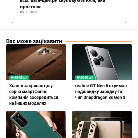
всіх: дата-центри скуповують RAM, яка
простоює
06.08.2026
Вас може зацікавити
HARDNEWS
HARDNEWS
Xiaomi закриває цілу
realme GT Neo 6 отримає
серію смартфонів:
надшвидку зарядку та
компанія зосередиться
чип Snapdragon 8s Gen 3
на інших моделях