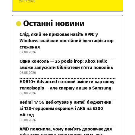
29.07.2026
Останні новини
Слід, який не приховає навіть VPN: у
Windows знайшли постійний ідентифікатор
стеження
07.08.2026
Одна консоль — 25 років ігор: Xbox Helix
зможе запускати бібліотеки п’яти поколінь
06.08.2026
HDR10+ Advanced готовий змінити картинку
телевізорів — але спершу лише в Samsung
06.08.2026
Redmi 17 5G дебютував у Китаї: бюджетник
зі 120-герцовим екраном і АКБ на 6300
мА·год
06.08.2026
AMD пояснила, чому пам’ять дорожчає для