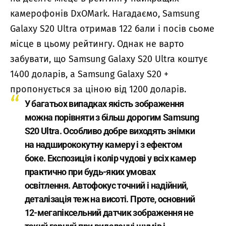
камерофонів DxOMark. Нагадаємо, Samsung
Galaxy S20 Ultra отримав 122 бали і посів сьоме
місце в цьому рейтингу. Однак не варто
забувати, що Samsung Galaxy S20 Ultra коштує
1400 доларів, а Samsung Galaxy S20 +
пропонується за ціною від 1200 доларів.
У багатьох випадках якість зображення
можна порівняти з більш дорогим Samsung
S20 Ultra. Особливо добре виходять знімки
на надширококутну камеру і з ефектом
боке. Експозиція і колір чудові у всіх камер
практично при будь-яких умовах
освітлення. Автофокус точний і надійний,
деталізація теж на висоті. Проте, основний
12-мегапіксельний датчик зображення не