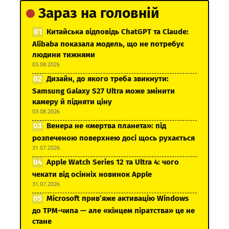
Зараз на головній
Китайська відповідь ChatGPT та Claude:
Alibaba показала модель, що не потребує
людини тижнями
03.08.2026
Дизайн, до якого треба звикнути:
Samsung Galaxy S27 Ultra може змінити
камеру й підняти ціну
03.08.2026
Венера не «мертва планета»: під
розпеченою поверхнею досі щось рухається
31.07.2026
Apple Watch Series 12 та Ultra 4: чого
чекати від осінніх новинок Apple
31.07.2026
Microsoft прив’яже активацію Windows
до TPM-чипа — але «кінцем піратства» це не
стане