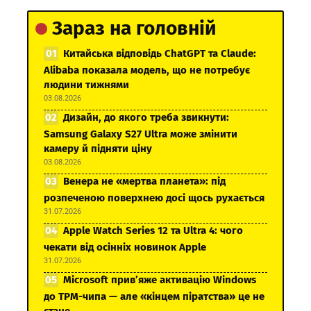
Зараз на головній
Китайська відповідь ChatGPT та Claude:
Alibaba показала модель, що не потребує
людини тижнями
03.08.2026
Дизайн, до якого треба звикнути:
Samsung Galaxy S27 Ultra може змінити
камеру й підняти ціну
03.08.2026
Венера не «мертва планета»: під
розпеченою поверхнею досі щось рухається
31.07.2026
Apple Watch Series 12 та Ultra 4: чого
чекати від осінніх новинок Apple
31.07.2026
Microsoft прив’яже активацію Windows
до TPM-чипа — але «кінцем піратства» це не
стане