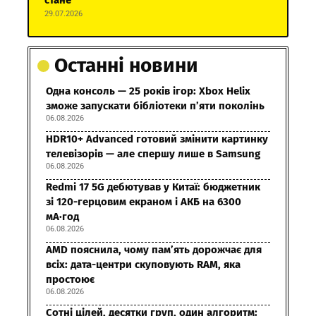
29.07.2026
Останні новини
Одна консоль — 25 років ігор: Xbox Helix
зможе запускати бібліотеки п’яти поколінь
06.08.2026
HDR10+ Advanced готовий змінити картинку
телевізорів — але спершу лише в Samsung
06.08.2026
Redmi 17 5G дебютував у Китаї: бюджетник
зі 120-герцовим екраном і АКБ на 6300
мА·год
06.08.2026
AMD пояснила, чому пам’ять дорожчає для
всіх: дата-центри скуповують RAM, яка
простоює
06.08.2026
Сотні цілей, десятки груп, один алгоритм: