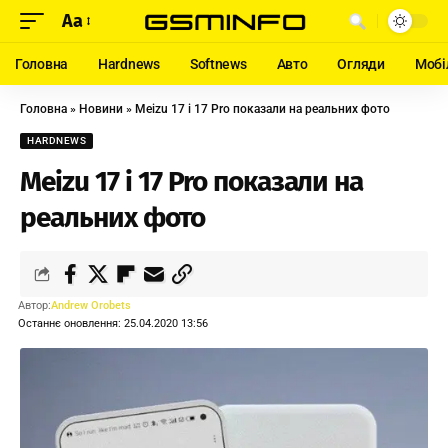
Aa
Головна
Hardnews
Softnews
Авто
Огляди
Мобі
Головна
»
Новини
»
Meizu 17 і 17 Pro показали на реальних фото
HARDNEWS
Meizu 17 і 17 Pro показали на
реальних фото
Автор:
Andrew Orobets
Останнє оновлення: 25.04.2020 13:56