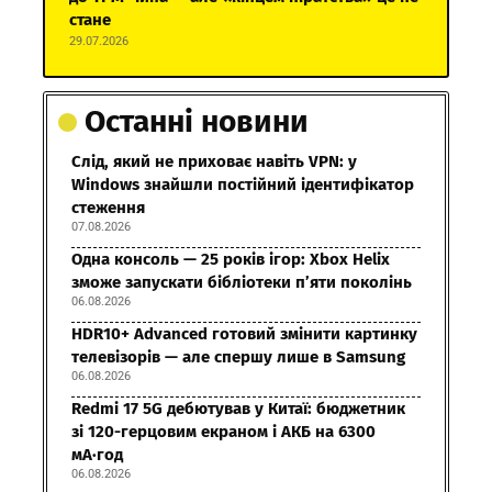
стане
29.07.2026
Останні новини
Слід, який не приховає навіть VPN: у
Windows знайшли постійний ідентифікатор
стеження
07.08.2026
Одна консоль — 25 років ігор: Xbox Helix
зможе запускати бібліотеки п’яти поколінь
06.08.2026
HDR10+ Advanced готовий змінити картинку
телевізорів — але спершу лише в Samsung
06.08.2026
Redmi 17 5G дебютував у Китаї: бюджетник
зі 120-герцовим екраном і АКБ на 6300
мА·год
06.08.2026