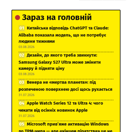
Зараз на головній
Китайська відповідь ChatGPT та Claude:
Alibaba показала модель, що не потребує
людини тижнями
03.08.2026
Дизайн, до якого треба звикнути:
Samsung Galaxy S27 Ultra може змінити
камеру й підняти ціну
03.08.2026
Венера не «мертва планета»: під
розпеченою поверхнею досі щось рухається
31.07.2026
Apple Watch Series 12 та Ultra 4: чого
чекати від осінніх новинок Apple
31.07.2026
Microsoft прив’яже активацію Windows
до TPM-чипа — але «кінцем піратства» це не