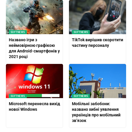
SOFTNEWS
SOFTNEWS
Названо ігри з
TikTok вирішив скоротити
неймовірною графікою
частину персоналу
для Android-смартфонів у
2021 році
SOFTNEWS
SOFTNEWS
Microsoft перенесла вихід
Мобільні забобони:
нової Windows
названо хибні уявлення
українців про мобільний
зв’язок