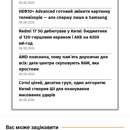
06.08.2026
HDR10+ Advanced готовий змінити картинку
телевізорів — але спершу лише в Samsung
06.08.2026
Redmi 17 5G дебютував у Китаї: бюджетник
зі 120-герцовим екраном і АКБ на 6300
мА·год
06.08.2026
AMD пояснила, чому пам’ять дорожчає для
всіх: дата-центри скуповують RAM, яка
простоює
06.08.2026
Сотні цілей, десятки груп, один алгоритм:
Китай створив ШІ для планування
масованих ударів
06.08.2026
Вас може зацікавити