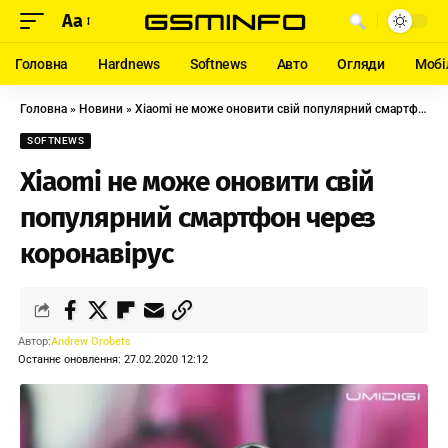
Aa
Головна
Hardnews
Softnews
Авто
Огляди
Мобі
Головна
»
Новини
»
Xiaomi не може оновити свій популярний смартфон через коронавірус
SOFTNEWS
Xiaomi не може оновити свій
популярний смартфон через
коронавірус
Автор:
Andrew Orobets
Останнє оновлення: 27.02.2020 12:12