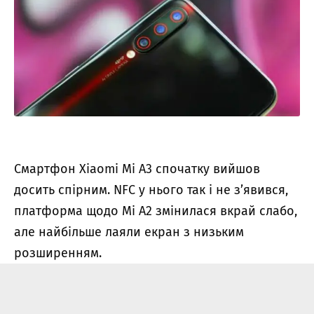
Смартфон Xiaomi Mi A3 спочатку вийшов
досить спірним. NFC у нього так і не з’явився,
платформа щодо Mi A2 змінилася вкрай слабо,
але найбільше лаяли екран з низьким
розширенням.