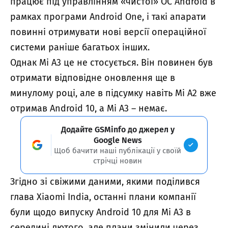
працює під управлінням «чистої» ОС Android в
рамках програми Android One, і такі апарати
повинні отримувати нові версії операційної
системи раніше багатьох інших.
Однак Mi A3 це не стосується. Він повинен був
отримати відповідне оновлення ще в
минулому році, але в підсумку навіть Mi A2 вже
отримав Android 10, а Mi A3 – немає.
Додайте GSMinfo до джерел у
Google News
Щоб бачити наші публікації у своїй
стрічці новин
Згідно зі свіжими даними, якими поділився
глава Xiaomi India, останні плани компанії
були щодо випуску Android 10 для Mi A3 в
середині лютого, але плани змінили через