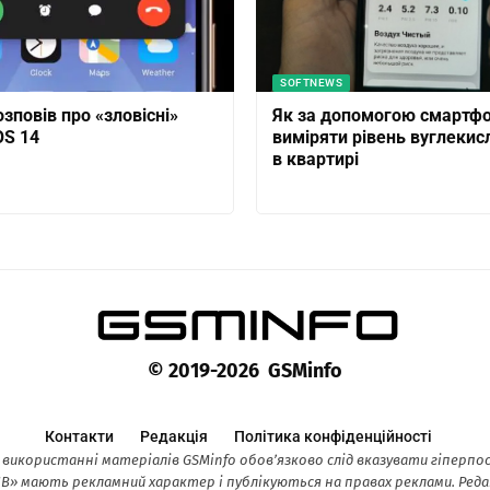
SOFTNEWS
зповів про «зловісні»
Як за допомогою смартф
OS 14
виміряти рівень вуглекис
в квартирі
© 2019-2026 GSMinfo
Контакти
Редакція
Політика конфіденційності
 використанні матеріалів GSMinfo обов’язково слід вказувати гіперп
 мають рекламний характер і публікуються на правах реклами. Редак