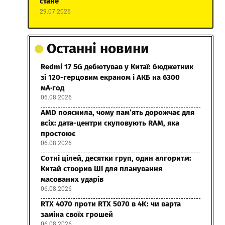
стане
29.07.2026
Останні новини
Redmi 17 5G дебютував у Китаї: бюджетник
зі 120-герцовим екраном і АКБ на 6300
мА·год
06.08.2026
AMD пояснила, чому пам’ять дорожчає для
всіх: дата-центри скуповують RAM, яка
простоює
06.08.2026
Сотні цілей, десятки груп, один алгоритм:
Китай створив ШІ для планування
масованих ударів
06.08.2026
RTX 4070 проти RTX 5070 в 4K: чи варта
заміна своїх грошей
06.08.2026