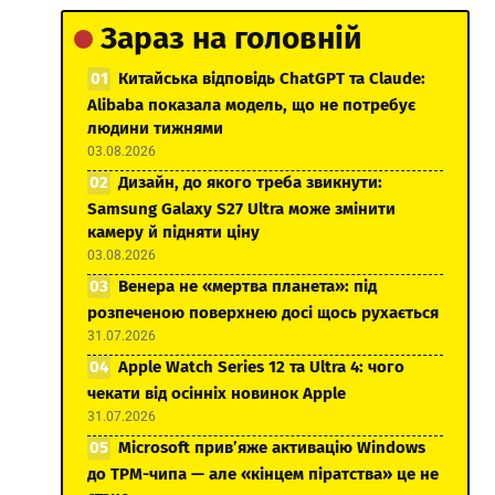
Зараз на головній
Китайська відповідь ChatGPT та Claude:
Alibaba показала модель, що не потребує
людини тижнями
03.08.2026
Дизайн, до якого треба звикнути:
Samsung Galaxy S27 Ultra може змінити
камеру й підняти ціну
03.08.2026
Венера не «мертва планета»: під
розпеченою поверхнею досі щось рухається
31.07.2026
Apple Watch Series 12 та Ultra 4: чого
чекати від осінніх новинок Apple
31.07.2026
Microsoft прив’яже активацію Windows
до TPM-чипа — але «кінцем піратства» це не