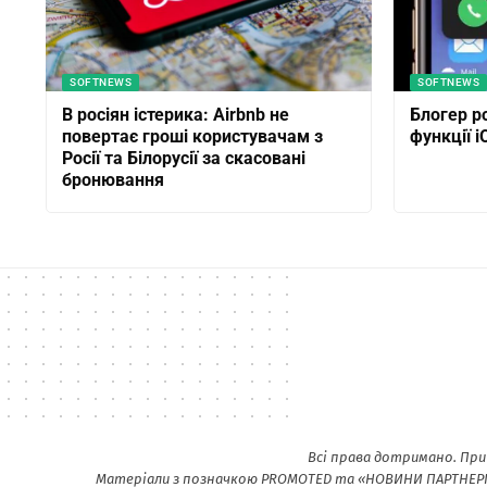
SOFTNEWS
SOFTNEWS
В росіян істерика: Airbnb не
Блогер ро
повертає гроші користувачам з
функції i
Росії та Білорусії за скасовані
бронювання
Всі права дотримано. При
Матеріали з позначкою PROMOTED та «НОВИНИ ПАРТНЕРІВ»