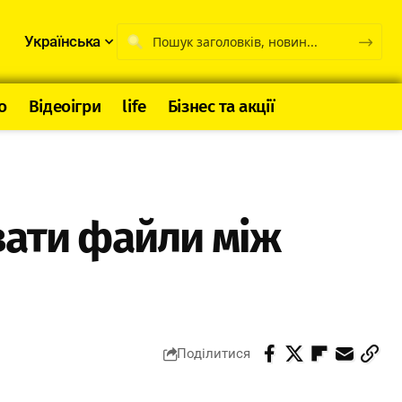
Українська
о
Відеоігри
life
Бізнес та акції
вати файли між
Поділитися