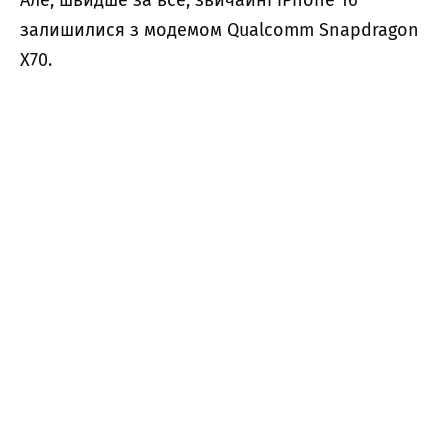
Але, швидше за все, звичайні iPhone 16
залишилися з модемом Qualcomm Snapdragon
X70.