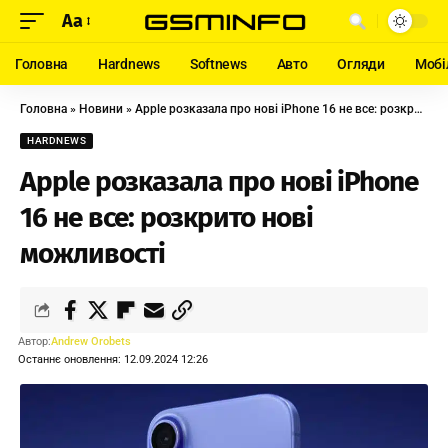
Aa
Головна
Hardnews
Softnews
Авто
Огляди
Мобі
Головна
»
Новини
»
Apple розказала про нові iPhone 16 не все: розкрито нові можливості
HARDNEWS
Apple розказала про нові iPhone
16 не все: розкрито нові
можливості
Автор:
Andrew Orobets
Останнє оновлення: 12.09.2024 12:26