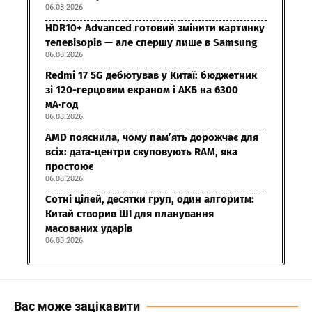
06.08.2026
HDR10+ Advanced готовий змінити картинку
телевізорів — але спершу лише в Samsung
06.08.2026
Redmi 17 5G дебютував у Китаї: бюджетник
зі 120-герцовим екраном і АКБ на 6300
мА·год
06.08.2026
AMD пояснила, чому пам’ять дорожчає для
всіх: дата-центри скуповують RAM, яка
простоює
06.08.2026
Сотні цілей, десятки груп, один алгоритм:
Китай створив ШІ для планування
масованих ударів
06.08.2026
Вас може зацікавити