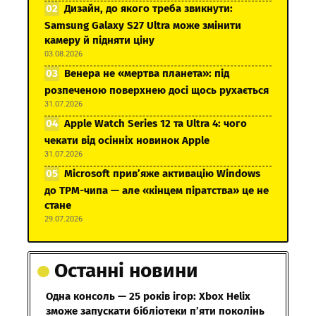
Дизайн, до якого треба звикнути:
Samsung Galaxy S27 Ultra може змінити
камеру й підняти ціну
03.08.2026
Венера не «мертва планета»: під
розпеченою поверхнею досі щось рухається
31.07.2026
Apple Watch Series 12 та Ultra 4: чого
чекати від осінніх новинок Apple
31.07.2026
Microsoft прив’яже активацію Windows
до TPM-чипа — але «кінцем піратства» це не
стане
29.07.2026
Останні новини
Одна консоль — 25 років ігор: Xbox Helix
зможе запускати бібліотеки п’яти поколінь