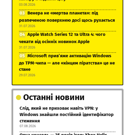
03.08.2026
Венера не «мертва планета»: під
розпеченою поверхнею досі щось рухається
31.07.2026
Apple Watch Series 12 та Ultra 4: чого
чекати від осінніх новинок Apple
31.07.2026
Microsoft прив’яже активацію Windows
до TPM-чипа — але «кінцем піратства» це не
стане
29.07.2026
Останні новини
Слід, який не приховає навіть VPN: у
Windows знайшли постійний ідентифікатор
стеження
07.08.2026
Одна консоль — 25 років ігор: Xbox Helix