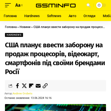
Aa
Головна
Hardnews
Softnews
Авто
Огляди
Мобі
Головна
»
Новини
»
США планує ввести заборону на продаж процесорів, відеокарт, смартфонів під своїми брендами Росії
HARDNEWS
США планує ввести заборону на
продаж процесорів, відеокарт,
смартфонів під своїми брендами
Росії
Автор:
Andrew Orobets
Останнє оновлення: 13.06.2024 16:16