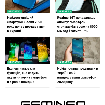
HARDNEWS
HARDNEWS
Найдоступніший
Realme 16T показали до
смартфон Xiaomi 2020
анонсу: смартфон
року почав продаватися
отримає батарею на 8000
в Україні
мА·год і захист IP69
HARDNEWS
HARDNEWS
Експерти назвали
Nokia почала продавати в
функцію, яка садить
Україні свій
акумулятор на смартфоні
найдешевший смартфон
в 5 разів швидше
2020 року