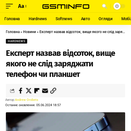
Aa
Головна
Hardnews
Softnews
Авто
Огляди
Мобі
Головна
»
Новини
»
Експерт назвав відсоток, вище якого не слід заряджати телефон чи планшет
HARDNEWS
Експерт назвав відсоток, вище
якого не слід заряджати
телефон чи планшет
Автор:
Andrew Orobets
Останнє оновлення: 05.06.2024 18:57