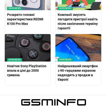
HARDNEWS
HARDNEWS
Розкрито головні
Компанії змусять
характеристики REDMI
лагодити пристрої навіть
K100 Pro Max
після закінчення терміну
гарантії
HARDNEWS
HARDNEWS
Новітня Sony PlayStation
Найдешевший смартфон
впала в ціні до 2000
з 90-герцевим екраном
гривень
надходить у продаж в
Європі