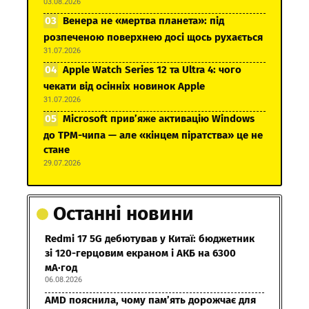
03.08.2026
Венера не «мертва планета»: під
розпеченою поверхнею досі щось рухається
31.07.2026
Apple Watch Series 12 та Ultra 4: чого
чекати від осінніх новинок Apple
31.07.2026
Microsoft прив’яже активацію Windows
до TPM-чипа — але «кінцем піратства» це не
стане
29.07.2026
Останні новини
Redmi 17 5G дебютував у Китаї: бюджетник
зі 120-герцовим екраном і АКБ на 6300
мА·год
06.08.2026
AMD пояснила, чому пам’ять дорожчає для