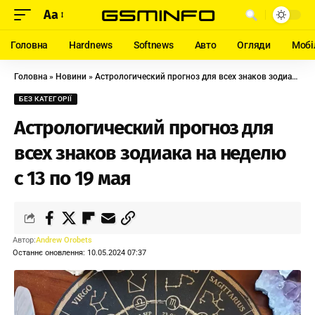
Aa
Головна
Hardnews
Softnews
Авто
Огляди
Мобі
Головна
»
Новини
»
Астрологический прогноз для всех знаков зодиака на неделю с 13 по 19 мая
БЕЗ КАТЕГОРІЇ
Астрологический прогноз для
всех знаков зодиака на неделю
с 13 по 19 мая
Автор:
Andrew Orobets
Останнє оновлення: 10.05.2024 07:37