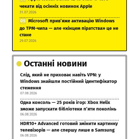
чекати від осінніх новинок Apple
31.07.2026
Microsoft прив’яже активацію Windows
до TPM-чипа — але «кінцем піратства» це не
стане
29.07.2026
Останні новини
Слід, який не приховає навіть VPN: у
Windows знайшли постійний ідентифікатор
стеження
07.08.2026
Одна консоль — 25 років ігор: Xbox Helix
зможе запускати бібліотеки п’яти поколінь
06.08.2026
HDR10+ Advanced готовий змінити картинку
телевізорів — але спершу лише в Samsung
06.08.2026