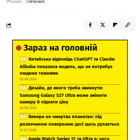
TAGGED:
ГОРОСКОП
Зараз на головній
Китайська відповідь ChatGPT та Claude:
Alibaba показала модель, що не потребує
людини тижнями
03.08.2026
Дизайн, до якого треба звикнути:
Samsung Galaxy S27 Ultra може змінити
камеру й підняти ціну
03.08.2026
Венера не «мертва планета»: під
розпеченою поверхнею досі щось рухається
31.07.2026
Apple Watch Series 12 та Ultra 4: чого