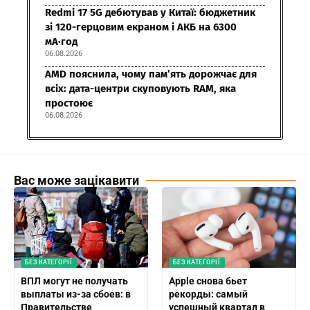
Redmi 17 5G дебютував у Китаї: бюджетник
зі 120-герцовим екраном і АКБ на 6300
мА·год
06.08.2026
AMD пояснила, чому пам’ять дорожчає для
всіх: дата-центри скуповують RAM, яка
простоює
06.08.2026
Вас може зацікавити
БЕЗ КАТЕГОРІЇ
БЕЗ КАТЕГОРІЇ
ВПЛ могут не получать
Apple снова бьет
выплаты из-за сбоев: в
рекорды: самый
Правительстве
успешный квартал в