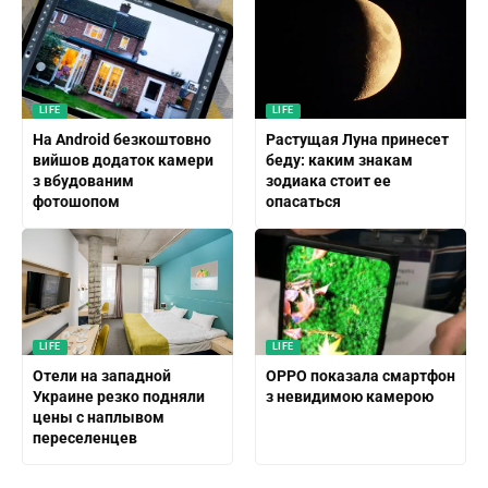
LIFE
LIFE
На Android безкоштовно
Растущая Луна принесет
вийшов додаток камери
беду: каким знакам
з вбудованим
зодиака стоит ее
фотошопом
опасаться
LIFE
LIFE
Отели на западной
OPPO показала смартфон
Украине резко подняли
з невидимою камерою
цены с наплывом
переселенцев