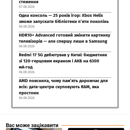
стеження
07.08.2026
Одна консоль — 25 років ігор: Xbox Helix
зможе запускати бібліотеки п’яти поколінь
06.08.2026
HDR10+ Advanced готовий змінити картинку
телевізорів — але спершу лише в Samsung
06.08.2026
Redmi 17 5G дебютував у Китаї: бюджетник
зі 120-герцовим екраном і АКБ на 6300
мА·год
06.08.2026
AMD пояснила, чому пам’ять дорожчає для
всіх: дата-центри скуповують RAM, яка
простоює
06.08.2026
Вас може зацікавити