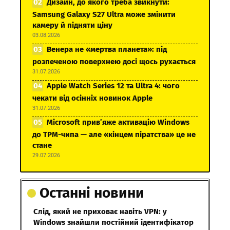
Дизайн, до якого треба звикнути:
Samsung Galaxy S27 Ultra може змінити
камеру й підняти ціну
03.08.2026
Венера не «мертва планета»: під
розпеченою поверхнею досі щось рухається
31.07.2026
Apple Watch Series 12 та Ultra 4: чого
чекати від осінніх новинок Apple
31.07.2026
Microsoft прив’яже активацію Windows
до TPM-чипа — але «кінцем піратства» це не
стане
29.07.2026
Останні новини
Слід, який не приховає навіть VPN: у
Windows знайшли постійний ідентифікатор