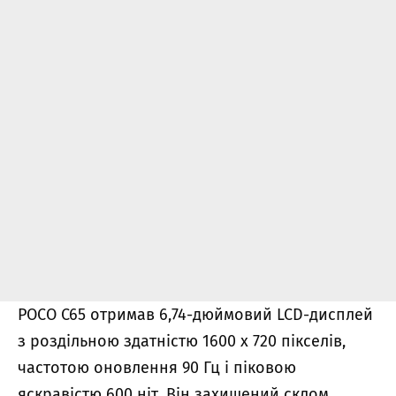
POCO C65 отримав 6,74-дюймовий LCD-дисплей
з роздільною здатністю 1600 x 720 пікселів,
частотою оновлення 90 Гц і піковою
яскравістю 600 ніт. Він захищений склом