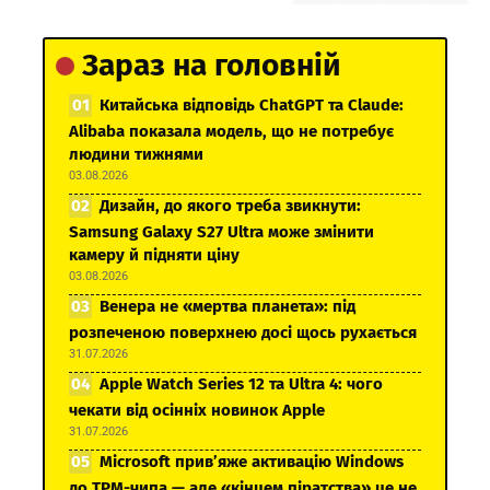
Зараз на головній
Китайська відповідь ChatGPT та Claude:
Alibaba показала модель, що не потребує
людини тижнями
03.08.2026
Дизайн, до якого треба звикнути:
Samsung Galaxy S27 Ultra може змінити
камеру й підняти ціну
03.08.2026
Венера не «мертва планета»: під
розпеченою поверхнею досі щось рухається
31.07.2026
Apple Watch Series 12 та Ultra 4: чого
чекати від осінніх новинок Apple
31.07.2026
Microsoft прив’яже активацію Windows
до TPM-чипа — але «кінцем піратства» це не