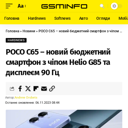
Aa
Головна
Hardnews
Softnews
Авто
Огляди
Мобі
Головна
»
Новини
»
POCO C65 – новий бюджетний смартфон з чіпом Helio G85 та дисплеєм 90 Гц
HARDNEWS
POCO C65 – новий бюджетний
смартфон з чіпом Helio G85 та
дисплеєм 90 Гц
Автор:
Andrew Orobets
Останнє оновлення: 06.11.2023 08:44