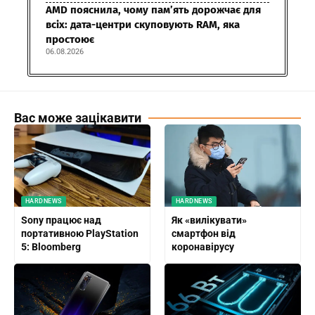
AMD пояснила, чому пам’ять дорожчає для
всіх: дата-центри скуповують RAM, яка
простоює
06.08.2026
Вас може зацікавити
HARDNEWS
HARDNEWS
Sony працює над
Як «вилікувати»
портативною PlayStation
смартфон від
5: Bloomberg
коронавірусу