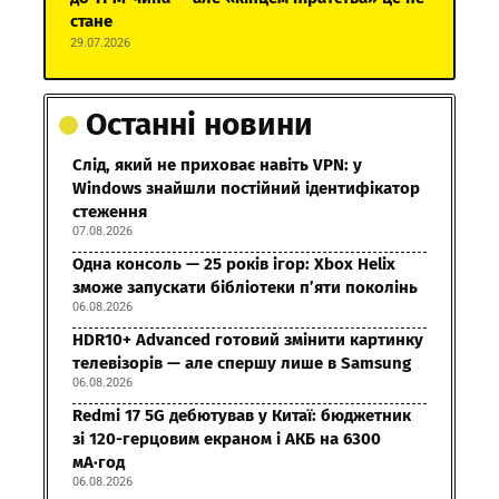
стане
29.07.2026
Останні новини
Слід, який не приховає навіть VPN: у
Windows знайшли постійний ідентифікатор
стеження
07.08.2026
Одна консоль — 25 років ігор: Xbox Helix
зможе запускати бібліотеки п’яти поколінь
06.08.2026
HDR10+ Advanced готовий змінити картинку
телевізорів — але спершу лише в Samsung
06.08.2026
Redmi 17 5G дебютував у Китаї: бюджетник
зі 120-герцовим екраном і АКБ на 6300
мА·год
06.08.2026