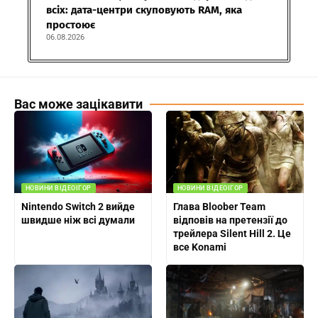
всіх: дата-центри скуповують RAM, яка
простоює
06.08.2026
Вас може зацікавити
НОВИНИ ВІДЕОІГОР
НОВИНИ ВІДЕОІГОР
Nintendo Switch 2 вийде
Глава Bloober Team
швидше ніж всі думали
відповів на претензії до
трейлера Silent Hill 2. Це
все Konami