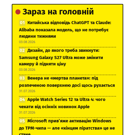
Зараз на головній
Китайська відповідь ChatGPT та Claude:
Alibaba показала модель, що не потребує
людини тижнями
03.08.2026
Дизайн, до якого треба звикнути:
Samsung Galaxy S27 Ultra може змінити
камеру й підняти ціну
03.08.2026
Венера не «мертва планета»: під
розпеченою поверхнею досі щось рухається
31.07.2026
Apple Watch Series 12 та Ultra 4: чого
чекати від осінніх новинок Apple
31.07.2026
Microsoft прив’яже активацію Windows
до TPM-чипа — але «кінцем піратства» це не
стане