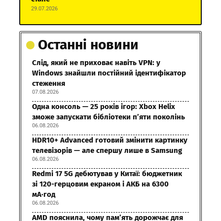
29.07.2026
Останні новини
Слід, який не приховає навіть VPN: у
Windows знайшли постійний ідентифікатор
стеження
07.08.2026
Одна консоль — 25 років ігор: Xbox Helix
зможе запускати бібліотеки п’яти поколінь
06.08.2026
HDR10+ Advanced готовий змінити картинку
телевізорів — але спершу лише в Samsung
06.08.2026
Redmi 17 5G дебютував у Китаї: бюджетник
зі 120-герцовим екраном і АКБ на 6300
мА·год
06.08.2026
AMD пояснила, чому пам’ять дорожчає для