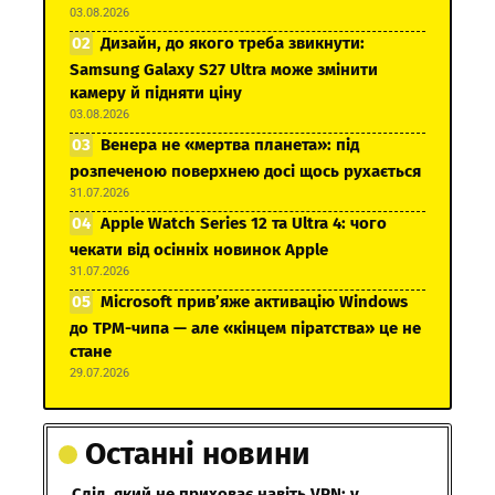
03.08.2026
Дизайн, до якого треба звикнути:
Samsung Galaxy S27 Ultra може змінити
камеру й підняти ціну
03.08.2026
Венера не «мертва планета»: під
розпеченою поверхнею досі щось рухається
31.07.2026
Apple Watch Series 12 та Ultra 4: чого
чекати від осінніх новинок Apple
31.07.2026
Microsoft прив’яже активацію Windows
до TPM-чипа — але «кінцем піратства» це не
стане
29.07.2026
Останні новини
Слід, який не приховає навіть VPN: у