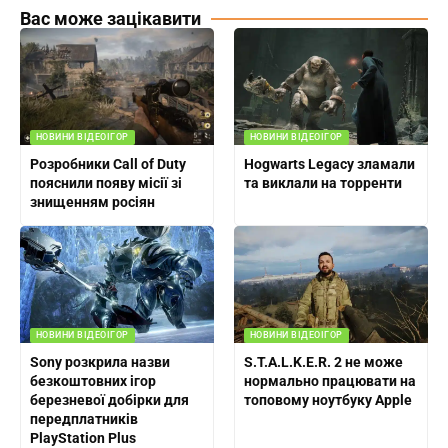
Вас може зацікавити
НОВИНИ ВІДЕОІГОР
НОВИНИ ВІДЕОІГОР
Розробники Call of Duty
Hogwarts Legacy зламали
пояснили появу місії зі
та виклали на торренти
знищенням росіян
НОВИНИ ВІДЕОІГОР
НОВИНИ ВІДЕОІГОР
Sony розкрила назви
S.T.A.L.K.E.R. 2 не може
безкоштовних ігор
нормально працювати на
березневої добірки для
топовому ноутбуку Apple
передплатників
PlayStation Plus