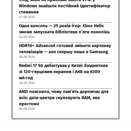
Windows знайшли постійний ідентифікатор
стеження
07.08.2026
Одна консоль — 25 років ігор: Xbox Helix
зможе запускати бібліотеки п’яти поколінь
06.08.2026
HDR10+ Advanced готовий змінити картинку
телевізорів — але спершу лише в Samsung
06.08.2026
Redmi 17 5G дебютував у Китаї: бюджетник
зі 120-герцовим екраном і АКБ на 6300
мА·год
06.08.2026
AMD пояснила, чому пам’ять дорожчає для
всіх: дата-центри скуповують RAM, яка
простоює
06.08.2026