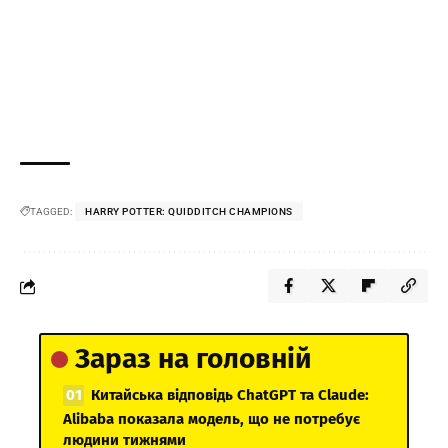
TAGGED:
HARRY POTTER: QUIDDITCH CHAMPIONS
Зараз на головній
Китайська відповідь ChatGPT та Claude:
Alibaba показала модель, що не потребує
людини тижнями