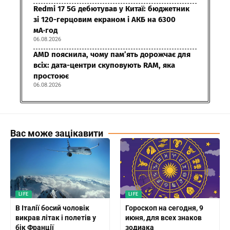
Redmi 17 5G дебютував у Китаї: бюджетник
зі 120-герцовим екраном і АКБ на 6300
мА·год
06.08.2026
AMD пояснила, чому пам’ять дорожчає для
всіх: дата-центри скуповують RAM, яка
простоює
06.08.2026
Вас може зацікавити
LIFE
LIFE
В Італії босий чоловік
Гороскоп на сегодня, 9
викрав літак і полетів у
июня, для всех знаков
бік Франції
зодиака