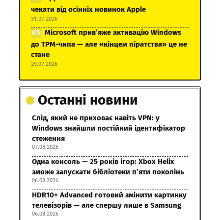
чекати від осінніх новинок Apple
31.07.2026
Microsoft прив’яже активацію Windows
до TPM-чипа — але «кінцем піратства» це не
стане
29.07.2026
Останні новини
Слід, який не приховає навіть VPN: у
Windows знайшли постійний ідентифікатор
стеження
07.08.2026
Одна консоль — 25 років ігор: Xbox Helix
зможе запускати бібліотеки п’яти поколінь
06.08.2026
HDR10+ Advanced готовий змінити картинку
телевізорів — але спершу лише в Samsung
06.08.2026