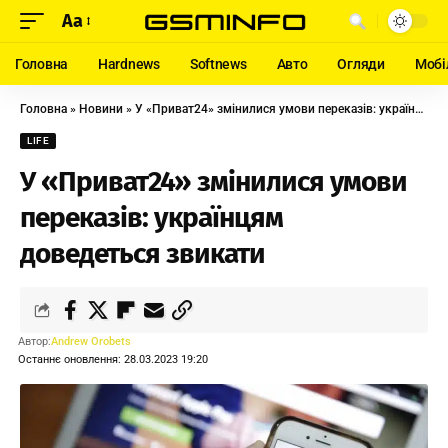
Aa
Головна
Hardnews
Softnews
Авто
Огляди
Мобі
Головна
»
Новини
»
У «Приват24» змінилися умови переказів: українцям доведеться звикати
LIFE
У «Приват24» змінилися умови
переказів: українцям
доведеться звикати
Автор:
Andrew Orobets
Останнє оновлення: 28.03.2023 19:20