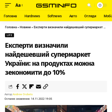
Aa
Головна
Hardnews
Softnews
Авто
Огляди
Мобі
Головна
»
Новини
»
Експерти визначили найдешевший супермаркет України: на продуктах можна зекономити до 10%
LIFE
Експерти визначили
найдешевший супермаркет
України: на продуктах можна
зекономити до 10%
Автор:
Andrew Orobets
Останнє оновлення: 14.11.2022 19:05