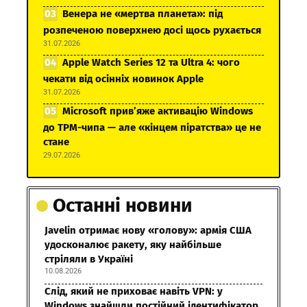
Венера не «мертва планета»: під
розпеченою поверхнею досі щось рухається
31.07.2026
Apple Watch Series 12 та Ultra 4: чого
чекати від осінніх новинок Apple
31.07.2026
Microsoft прив’яже активацію Windows
до TPM-чипа — але «кінцем піратства» це не
стане
29.07.2026
Останні новини
Javelin отримає нову «голову»: армія США
удосконалює ракету, яку найбільше
стріляли в Україні
10.08.2026
Слід, який не приховає навіть VPN: у
Windows знайшли постійний ідентифікатор