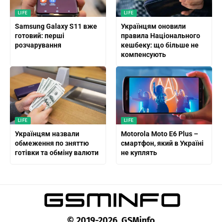
LIFE
LIFE
Samsung Galaxy S11 вже
Українцям оновили
готовий: перші
правила Національного
розчарування
кешбеку: що більше не
компенсують
LIFE
LIFE
Українцям назвали
Motorola Moto E6 Plus –
обмеження по зняттю
смартфон, який в Україні
готівки та обміну валюти
не куплять
© 2019-2026 GSMinfo