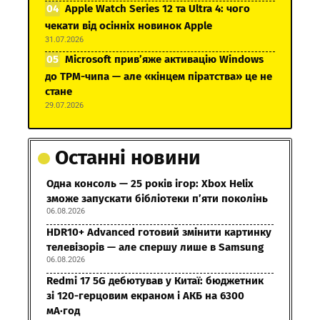
Apple Watch Series 12 та Ultra 4: чого
чекати від осінніх новинок Apple
31.07.2026
Microsoft прив’яже активацію Windows
до TPM-чипа — але «кінцем піратства» це не
стане
29.07.2026
Останні новини
Одна консоль — 25 років ігор: Xbox Helix
зможе запускати бібліотеки п’яти поколінь
06.08.2026
HDR10+ Advanced готовий змінити картинку
телевізорів — але спершу лише в Samsung
06.08.2026
Redmi 17 5G дебютував у Китаї: бюджетник
зі 120-герцовим екраном і АКБ на 6300
мА·год