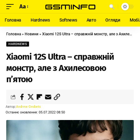
Aa
Головна
Hardnews
Softnews
Авто
Огляди
Мобі
Головна
»
Новини
»
Xiaomi 12S Ultra – справжній монстр, але з Ахилесовою п’ятою
HARDNEWS
Xiaomi 12S Ultra – справжній
монстр, але з Ахилесовою
п’ятою
Автор:
Andrew Orobets
Останнє оновлення: 05.07.2022 08:50