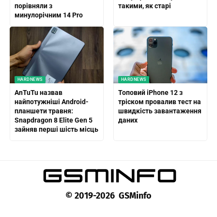
порівняли з
такими, як старі
минулорічним 14 Pro
HARDNEWS
HARDNEWS
AnTuTu назвав
Топовий iPhone 12 з
найпотужніші Android-
тріском провалив тест на
планшети травня:
швидкість завантаження
Snapdragon 8 Elite Gen 5
даних
зайняв перші шість місць
© 2019-2026 GSMinfo