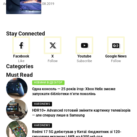
Автор:
Andrew Orobets
10.08.2019
Stay Connected
Facebook
X
Youtube
Google News
Like
Follow
Subscribe
Follow
Categories
Must Read
НОВИНИ ВІДЕОІГОР
Одна консоль — 25 років ігор: Xbox Helix зможе
запускати бібліотеки п’яти поколінь
HARDNEWS
HDR10+ Advanced готовий змінити картинку телевізорів
— але спершу лише в Samsung
HARDNEWS
Redmi 17 5G дебютував у Китаї: бюджетник зі 120-
герцовим екраном і АКБ на 6300 мА·год