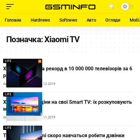
Головна
Hardnews
Softnews
Авто
Огляди
Мобі
Позначка:
Xiaomi TV
LIFE
Xiaomi поставила рекорд в 10 000 000 телевізорів за 6
років
Автор:
Andrew Orobets
30.12.2019
LIFE
Xioami знизила ціни на свої Smart TV: їх розкуповують
миттєво
Автор:
Andrew Orobets
02.11.2019
LIFE
Телевізори Xiaomi скоро навчаться робити дзвінки