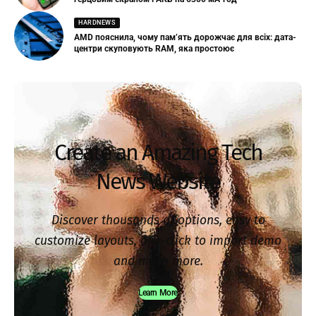
HARDNEWS
AMD пояснила, чому пам’ять дорожчає для всіх: дата-
центри скуповують RAM, яка простоює
Create an Amazing Tech
News Website
Discover thousands of options, easy to
customize layouts, one-click to import demo
and much more.
Learn More