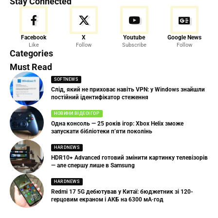
Stay Connected
Facebook
X
Youtube
Google News
Like
Follow
Subscribe
Follow
Categories
Must Read
SOFTNEWS
Слід, який не приховає навіть VPN: у Windows знайшли
постійний ідентифікатор стеження
НОВИНИ ВІДЕОІГОР
Одна консоль — 25 років ігор: Xbox Helix зможе
запускати бібліотеки п’яти поколінь
HARDNEWS
HDR10+ Advanced готовий змінити картинку телевізорів
— але спершу лише в Samsung
HARDNEWS
Redmi 17 5G дебютував у Китаї: бюджетник зі 120-
герцовим екраном і АКБ на 6300 мА·год