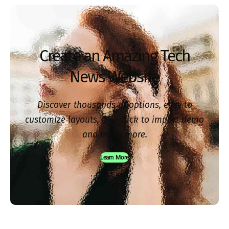
Create an Amazing Tech
News Website
Discover thousands of options, easy to
customize layouts, one-click to import demo
and much more.
Learn More