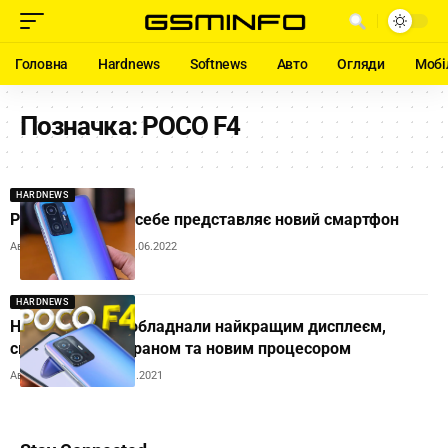
Головна
Hardnews
Softnews
Авто
Огляди
Мобі
Позначка:
POCO F4
HARDNEWS
POCO F4 – що із себе представляє новий смартфон
Автор:
Andrew Orobets
09.06.2022
HARDNEWS
Новий POCO F4 обладнали найкращим дисплеєм,
сканером під екраном та новим процесором
Автор:
Ihor Tolubyak
09.11.2021