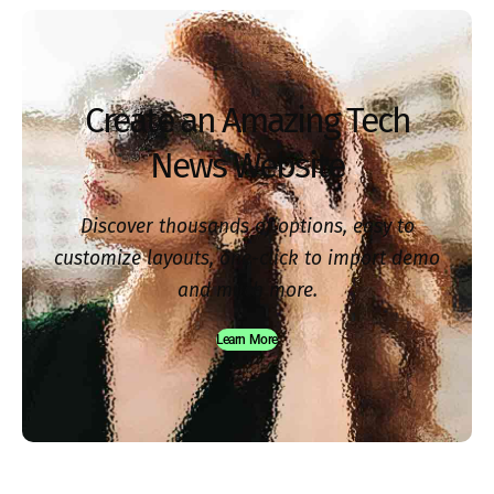
Create an Amazing Tech
News Website
Discover thousands of options, easy to
customize layouts, one-click to import demo
and much more.
Learn More