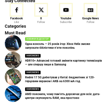
Stay Connected
Facebook
X
Youtube
Google News
Like
Follow
Subscribe
Follow
Categories
Must Read
НОВИНИ ВІДЕОІГОР
Одна консоль — 25 років ігор: Xbox Helix зможе
запускати бібліотеки п’яти поколінь
HARDNEWS
HDR10+ Advanced готовий змінити картинку телевізорів
— але спершу лише в Samsung
HARDNEWS
Redmi 17 5G дебютував у Китаї: бюджетник зі 120-
герцовим екраном і АКБ на 6300 мА·год
HARDNEWS
AMD пояснила, чому пам’ять дорожчає для всіх: дата-
центри скуповують RAM, яка простоює