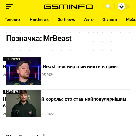
Головна
Hardnews
Softnews
Авто
Огляди
Мобі
Позначка:
MrBeast
SOFTNEWS
Не лише Усик: MrBeast теж вирішив вийти на ринг
Автор:
Andrew Orobets
17.05.2024
SOFTNEWS
На YouTube новий король: хто став найпопулярнішим
блогером у світі
Автор:
Andrew Orobets
17.11.2022