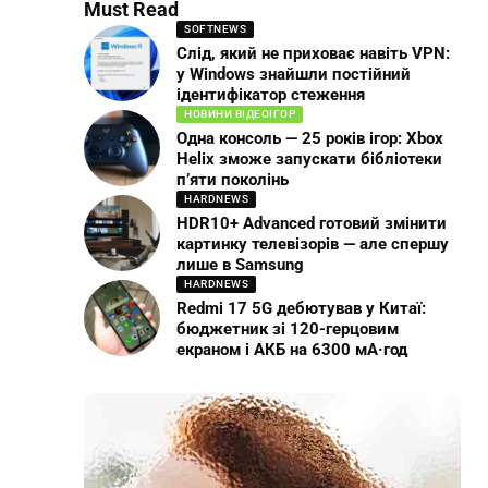
Must Read
SOFTNEWS
Слід, який не приховає навіть VPN:
у Windows знайшли постійний
ідентифікатор стеження
НОВИНИ ВІДЕОІГОР
Одна консоль — 25 років ігор: Xbox
Helix зможе запускати бібліотеки
п’яти поколінь
HARDNEWS
HDR10+ Advanced готовий змінити
картинку телевізорів — але спершу
лише в Samsung
HARDNEWS
Redmi 17 5G дебютував у Китаї:
бюджетник зі 120-герцовим
екраном і АКБ на 6300 мА·год