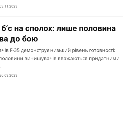
03.11.2023
 б’є на сполох: лише половина
ова до бою
ів F-35 демонструє низький рівень готовності:
 половини винищувачів вважаються придатними
…
30.03.2023