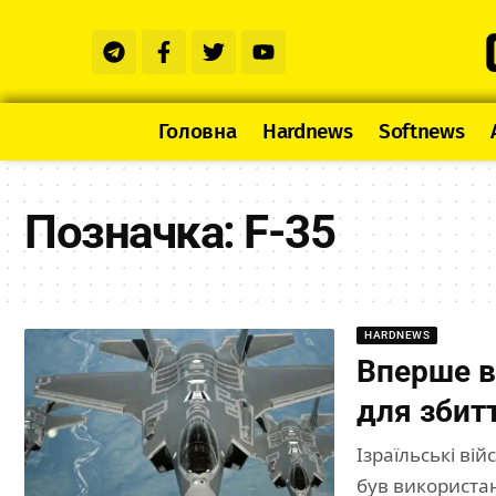
Головна
Hardnews
Softnews
Позначка:
F-35
HARDNEWS
Вперше в 
для збит
Ізраїльські ві
був використан