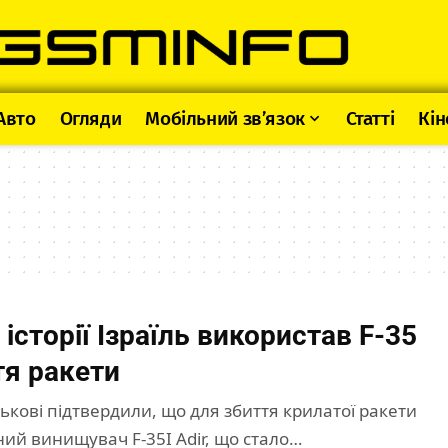
Авто
Огляди
Мобільний зв’язок
Статті
Кін
історії Ізраїль використав F-35
тя ракети
йськові підтвердили, що для збиття крилатої ракети
ий винищувач F-35I Adir, що стало…