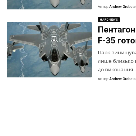
Автор:
Andrew Orobets
HARDNEWS
Пентагон
F-35 гот
Парк винищувач
лише близько
до виконання
Автор:
Andrew Orobets