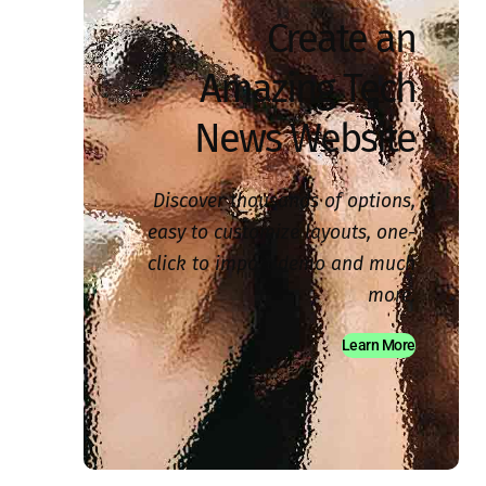
Create an
Amazing Tech
News Website
Discover thousands of options,
easy to customize layouts, one-
click to import demo and much
more.
Learn More