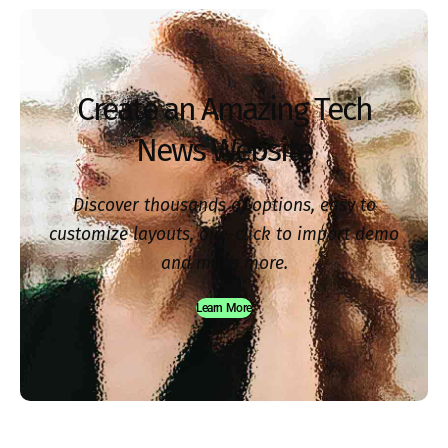
Create an Amazing Tech
News Website
Discover thousands of options, easy to
customize layouts, one-click to import demo
and much more.
Learn More