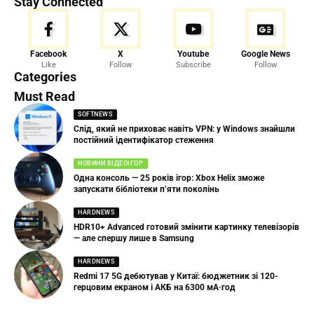
Stay Connected
Facebook
X
Youtube
Google News
Like
Follow
Subscribe
Follow
Categories
Must Read
SOFTNEWS
Слід, який не приховає навіть VPN: у Windows знайшли
постійний ідентифікатор стеження
НОВИНИ ВІДЕОІГОР
Одна консоль — 25 років ігор: Xbox Helix зможе
запускати бібліотеки п’яти поколінь
HARDNEWS
HDR10+ Advanced готовий змінити картинку телевізорів
— але спершу лише в Samsung
HARDNEWS
Redmi 17 5G дебютував у Китаї: бюджетник зі 120-
герцовим екраном і АКБ на 6300 мА·год