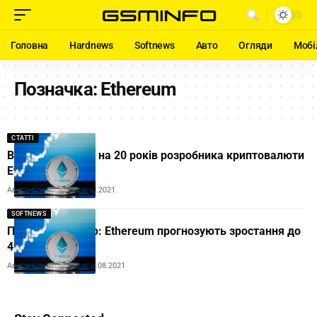
Головна
Hardnews
Softnews
Авто
Огляди
Мобі
Позначка:
Ethereum
СТАТТІ
В США посадять на 20 років розробника криптовалюти
Ethereum
Автор:
Ihor Tolubyak
29.09.2021
SOFTNEWS
Пора за криптою: Ethereum прогнозують зростання до
40 000 доларів
Автор:
Andrew Orobets
19.08.2021