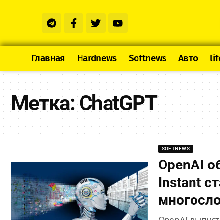
Главная
Hardnews
Softnews
Авто
lif
Метка:
ChatGPT
SOFTNEWS
OpenAI о
Instant 
многосл
OpenAI выпуст