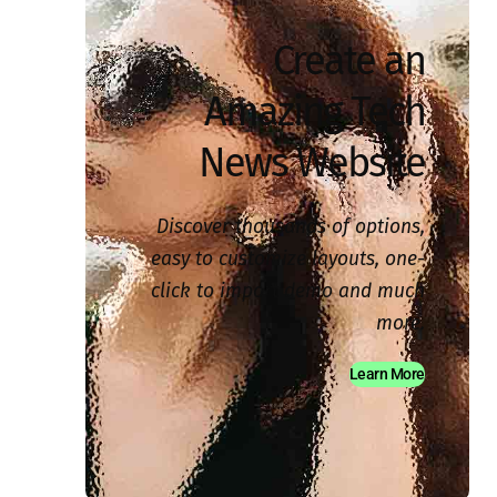
Create an
Amazing Tech
News Website
Discover thousands of options,
easy to customize layouts, one-
click to import demo and much
more.
Learn More