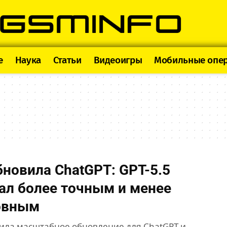
e
Наука
Статьи
Видеоигры
Мобильные опе
бновила ChatGPT: GPT-5.5
стал более точным и менее
овным
ила масштабное обновление для ChatGPT и