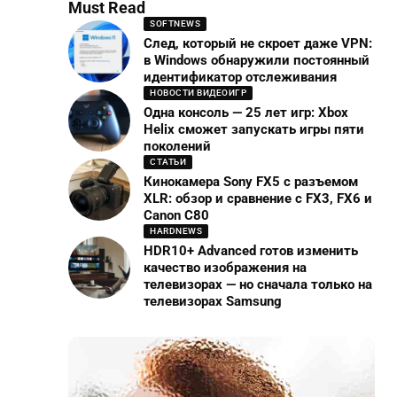
Must Read
SOFTNEWS
След, который не скроет даже VPN:
в Windows обнаружили постоянный
идентификатор отслеживания
НОВОСТИ ВИДЕОИГР
Одна консоль — 25 лет игр: Xbox
Helix сможет запускать игры пяти
поколений
СТАТЬИ
Кинокамера Sony FX5 с разъемом
XLR: обзор и сравнение с FX3, FX6 и
Canon C80
HARDNEWS
HDR10+ Advanced готов изменить
качество изображения на
телевизорах — но сначала только на
телевизорах Samsung