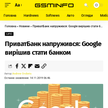
Aa
Головна
Hardnews
Softnews
Авто
Огляди
Мобі
Головна
»
Новини
»
ПриватБанк напружився: Google вирішив стати банком
LIFE
ПриватБанк напружився: Google
вирішив стати банком
Автор:
Andrew Orobets
Останнє оновлення: 14.11.2019 06:46