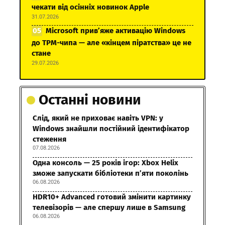
чекати від осінніх новинок Apple
31.07.2026
Microsoft прив’яже активацію Windows
до TPM-чипа — але «кінцем піратства» це не
стане
29.07.2026
Останні новини
Слід, який не приховає навіть VPN: у
Windows знайшли постійний ідентифікатор
стеження
07.08.2026
Одна консоль — 25 років ігор: Xbox Helix
зможе запускати бібліотеки п’яти поколінь
06.08.2026
HDR10+ Advanced готовий змінити картинку
телевізорів — але спершу лише в Samsung
06.08.2026