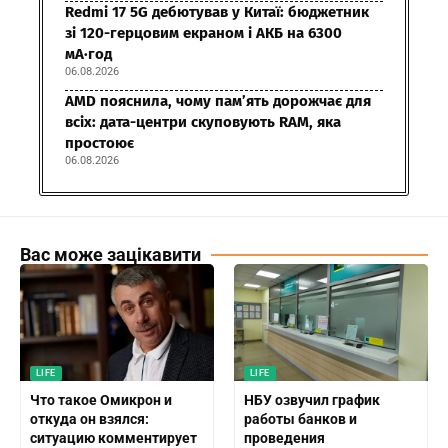
Redmi 17 5G дебютував у Китаї: бюджетник
зі 120-герцовим екраном і АКБ на 6300
мА·год
06.08.2026
AMD пояснила, чому пам’ять дорожчає для
всіх: дата-центри скуповують RAM, яка
простоює
06.08.2026
Вас може зацікавити
LIFE
LIFE
Что такое Омикрон и
НБУ озвучил график
откуда он взялся:
работы банков и
ситуацию комментирует
проведения