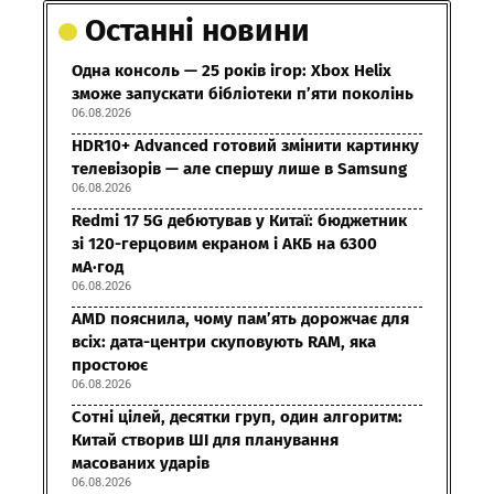
Останні новини
Одна консоль — 25 років ігор: Xbox Helix
зможе запускати бібліотеки п’яти поколінь
06.08.2026
HDR10+ Advanced готовий змінити картинку
телевізорів — але спершу лише в Samsung
06.08.2026
Redmi 17 5G дебютував у Китаї: бюджетник
зі 120-герцовим екраном і АКБ на 6300
мА·год
06.08.2026
AMD пояснила, чому пам’ять дорожчає для
всіх: дата-центри скуповують RAM, яка
простоює
06.08.2026
Сотні цілей, десятки груп, один алгоритм:
Китай створив ШІ для планування
масованих ударів
06.08.2026