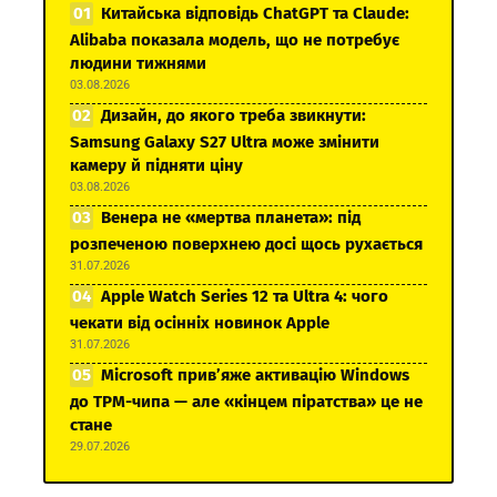
Китайська відповідь ChatGPT та Claude:
Alibaba показала модель, що не потребує
людини тижнями
03.08.2026
Дизайн, до якого треба звикнути:
Samsung Galaxy S27 Ultra може змінити
камеру й підняти ціну
03.08.2026
Венера не «мертва планета»: під
розпеченою поверхнею досі щось рухається
31.07.2026
Apple Watch Series 12 та Ultra 4: чого
чекати від осінніх новинок Apple
31.07.2026
Microsoft прив’яже активацію Windows
до TPM-чипа — але «кінцем піратства» це не
стане
29.07.2026