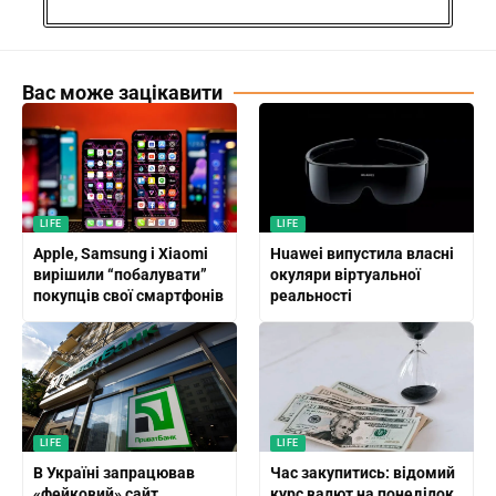
Вас може зацікавити
LIFE
LIFE
Apple, Samsung і Xiaomi
Huawei випустила власні
вирішили “побалувати”
окуляри віртуальної
покупців свої смартфонів
реальності
LIFE
LIFE
В Україні запрацював
Час закупитись: відомий
«фейковий» сайт
курс валют на понеділок