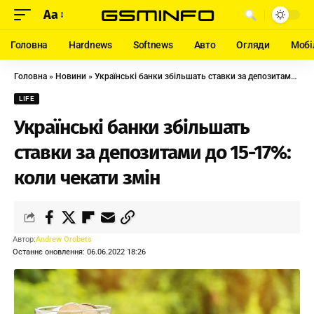
Aa
Головна
Hardnews
Softnews
Авто
Огляди
Мобі
Головна
»
Новини
»
Українські банки збільшать ставки за депозитами до 15-17%: коли чекати змін
LIFE
Українські банки збільшать
ставки за депозитами до 15-17%:
коли чекати змін
Автор:
Andrew Orobets
Останнє оновлення: 06.06.2022 18:26