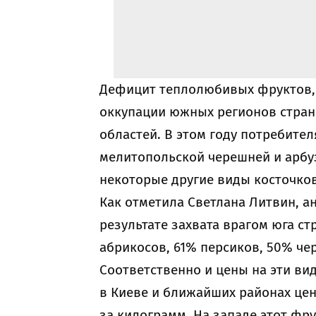
Дефицит теплолюбивых фруктов, 
оккупации южных регионов страны
областей. В этом году потребител
мелитопольской черешней и арбуз
некоторые другие виды косточко
Как отметила Светлана Литвин, а
результате захвата врагом юга с
абрикосов, 61% персиков, 50% че
Соответственно и цены на эти ви
в Киеве и ближайших районах цен
за килограмм. На западе этот фру