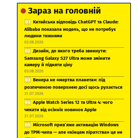
Зараз на головній
Китайська відповідь ChatGPT та Claude:
Alibaba показала модель, що не потребує
людини тижнями
03.08.2026
Дизайн, до якого треба звикнути:
Samsung Galaxy S27 Ultra може змінити
камеру й підняти ціну
03.08.2026
Венера не «мертва планета»: під
розпеченою поверхнею досі щось рухається
31.07.2026
Apple Watch Series 12 та Ultra 4: чого
чекати від осінніх новинок Apple
31.07.2026
Microsoft прив’яже активацію Windows
до TPM-чипа — але «кінцем піратства» це не