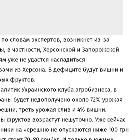
по словам экспертов, возникнет из-за
, в частности, Херсонской и Запорожской
ям уже не удастся насладиться
ами из Херсона. В дефиците будут вишни и
вых фруктов.
налитик Украинского клуба агробизнеса, в
траны будет недополучено около 72% урожая
решни, треть урожая слив и 4% вишни.
ды фруктов возрастут нешуточно. Уже сейчас
ники на черешню не опускаются ниже 100 грн
кт стоит 70-80 грн/кг. И только в южных