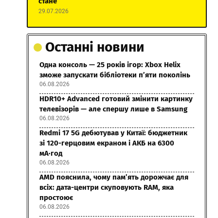
стане
29.07.2026
Останні новини
Одна консоль — 25 років ігор: Xbox Helix
зможе запускати бібліотеки п’яти поколінь
06.08.2026
HDR10+ Advanced готовий змінити картинку
телевізорів — але спершу лише в Samsung
06.08.2026
Redmi 17 5G дебютував у Китаї: бюджетник
зі 120-герцовим екраном і АКБ на 6300
мА·год
06.08.2026
AMD пояснила, чому пам’ять дорожчає для
всіх: дата-центри скуповують RAM, яка
простоює
06.08.2026