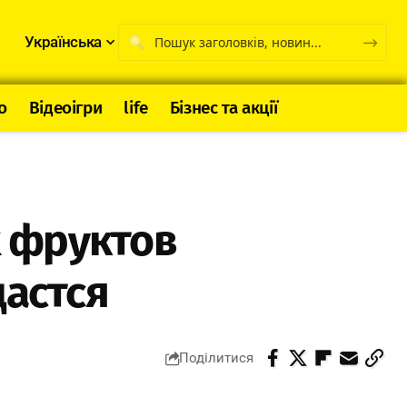
Українська
о
Відеоігри
life
Бізнес та акції
 фруктов
дастся
Поділитися