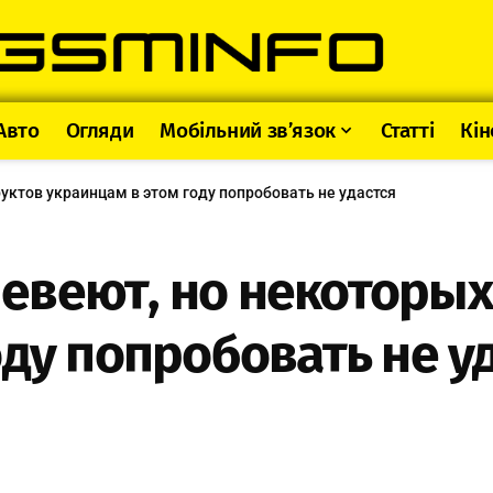
Авто
Огляди
Мобільний зв’язок
Статті
Кін
ктов украинцам в этом году попробовать не удастся
евеют, но некоторых
оду попробовать не у