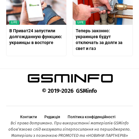
LIFE
LIFE
В Приват24 запустили
Теперь законно:
долгожданную функцию:
украинцев будут
украинцы в восторге
отключать за долги за
свет и газ
© 2019-2026 GSMinfo
Контакти
Редакція
Політика конфіденційності
Всі права дотримано. При використанні матеріалів GSMinfo
обов’язково слід вказувати гіперпосилання на першоджерело.
Матеріали з позначкою PROMOTED та «НОВИНИ ПАРТНЕРІВ»