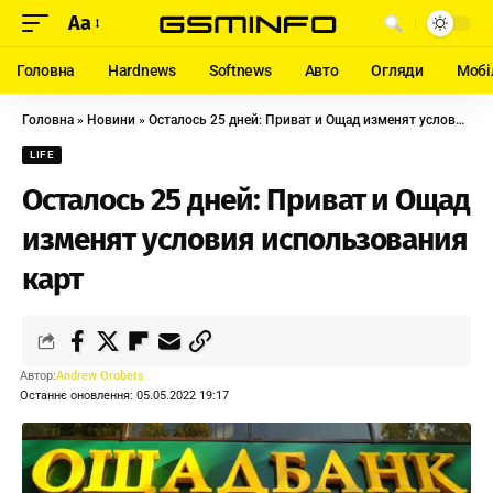
Aa
Головна
Hardnews
Softnews
Авто
Огляди
Мобі
Головна
»
Новини
»
Осталось 25 дней: Приват и Ощад изменят условия использования карт
LIFE
Осталось 25 дней: Приват и Ощад
изменят условия использования
карт
Автор:
Andrew Orobets
Останнє оновлення: 05.05.2022 19:17