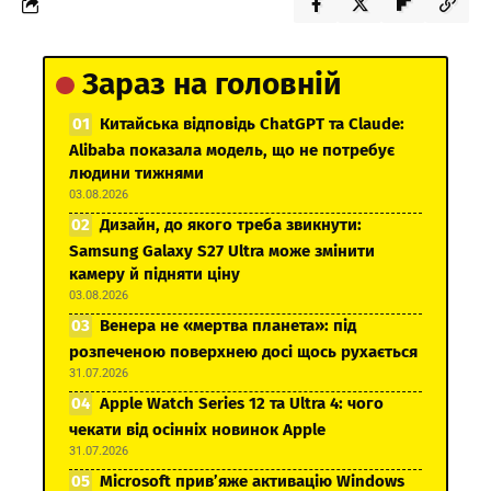
Зараз на головній
Китайська відповідь ChatGPT та Claude:
Alibaba показала модель, що не потребує
людини тижнями
03.08.2026
Дизайн, до якого треба звикнути:
Samsung Galaxy S27 Ultra може змінити
камеру й підняти ціну
03.08.2026
Венера не «мертва планета»: під
розпеченою поверхнею досі щось рухається
31.07.2026
Apple Watch Series 12 та Ultra 4: чого
чекати від осінніх новинок Apple
31.07.2026
Microsoft прив’яже активацію Windows