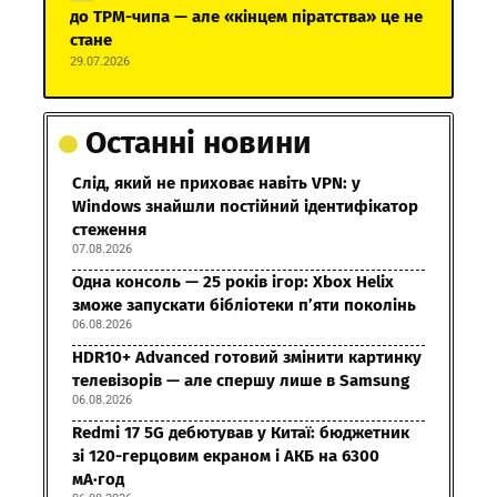
до TPM-чипа — але «кінцем піратства» це не
стане
29.07.2026
Останні новини
Слід, який не приховає навіть VPN: у
Windows знайшли постійний ідентифікатор
стеження
07.08.2026
Одна консоль — 25 років ігор: Xbox Helix
зможе запускати бібліотеки п’яти поколінь
06.08.2026
HDR10+ Advanced готовий змінити картинку
телевізорів — але спершу лише в Samsung
06.08.2026
Redmi 17 5G дебютував у Китаї: бюджетник
зі 120-герцовим екраном і АКБ на 6300
мА·год